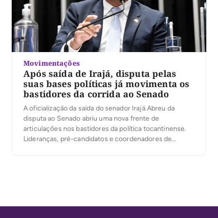
Movimentações
Após saída de Irajá, disputa pelas
suas bases políticas já movimenta os
bastidores da corrida ao Senado
A oficialização da saída do senador Irajá Abreu da
disputa ao Senado abriu uma nova frente de
articulações nos bastidores da política tocantinense.
Lideranças, pré-candidatos e coordenadores de
campanha já começam a mirar o capital político
deixado pelo senador, especialmente sua rede de
prefeitos, ex-prefeitos, vereadores e lideranças
municipais que vinham acompanhando seu projeto
eleitoral. […]