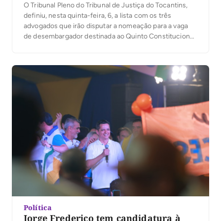
O Tribunal Pleno do Tribunal de Justiça do Tocantins,
definiu, nesta quinta-feira, 6, a lista com os três
advogados que irão disputar a nomeação para a vaga
de desembargador destinada ao Quinto Constitucional.
A presidente do TJTO, desembargadora Maysa
Vendramini Rosal, que presidiu os trabalhos, ressaltou
na abertura da votação, que da lista sêxtupla com […]
Política
Jorge Frederico tem candidatura à