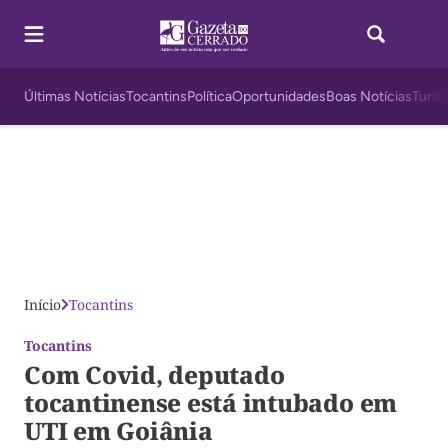
Últimas Notícias
Tocantins
Política
Oportunidades
Boas Notícias
Turis
Início
Tocantins
Tocantins
Com Covid, deputado
tocantinense está intubado em
UTI em Goiânia