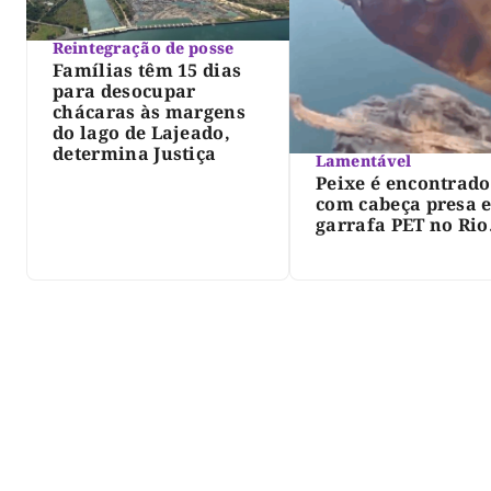
Reintegração de posse
Famílias têm 15 dias
para desocupar
chácaras às margens
do lago de Lajeado,
determina Justiça
Lamentável
Peixe é encontrado
com cabeça presa 
garrafa PET no Rio
Javaés e vídeo aler
para impacto do li
nos rios