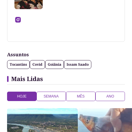
Jornalista formado pela Universidade Federal do
Tocantins
Assuntos
Tocantins
Covid
Goiânia
Issam Saado
Mais Lidas
HOJE
SEMANA
MÊS
ANO