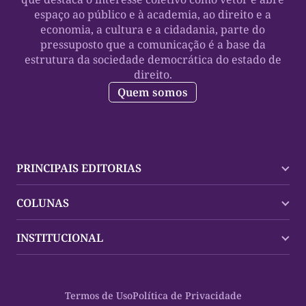
espaço ao público e à academia, ao direito e a
economia, a cultura e a cidadania, parte do
pressuposto que a comunicação é a base da
estrutura da sociedade democrática do estado de
direito.
Quem somos
PRINCIPAIS EDITORIAS
Últimas Notícias
COLUNAS
Palmas
Tocantins
Trocando em Miúdos
INSTITUCIONAL
Mundo
Policial
Política
Cultura Dinâmica
Midia Kit
Polícia
Saudabilidade
Contato
Termos de Uso
Política de Privacidade
Oportunidades
Planeta Vivo
Sobre