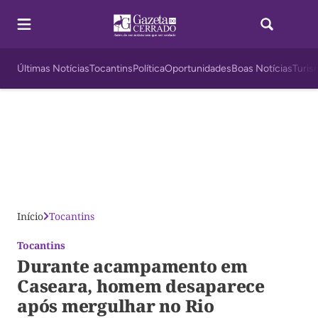
Últimas Notícias
Tocantins
Política
Oportunidades
Boas Notícias
Turis
Início
Tocantins
Tocantins
Durante acampamento em
Caseara, homem desaparece
após mergulhar no Rio