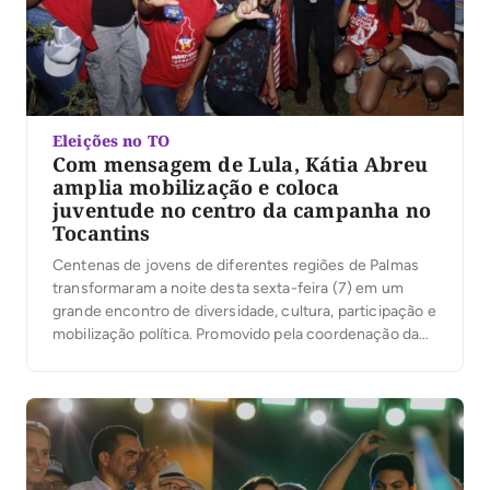
Eleições no TO
Com mensagem de Lula, Kátia Abreu
amplia mobilização e coloca
juventude no centro da campanha no
Tocantins
Centenas de jovens de diferentes regiões de Palmas
transformaram a noite desta sexta-feira (7) em um
grande encontro de diversidade, cultura, participação e
mobilização política. Promovido pela coordenação da
campanha do presidente Luiz Inácio Lula da Silva no
Tocantins, sob a liderança da ex-senadora Kátia Abreu,
o evento reuniu jovens de Palmas em torno de […]