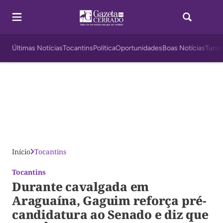
Últimas Notícias
Tocantins
Política
Oportunidades
Boas Notícias
Turis
Início
Tocantins
Tocantins
Durante cavalgada em
Araguaína, Gaguim reforça pré-
candidatura ao Senado e diz que