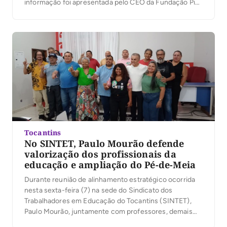
informação foi apresentada pelo CEO da Fundação Pio
XII, Henrique Prata, durante o 6º Encontro de
Coordenadores do Hospital de Amor no Tocantins, Pará
e Maranhão, realizado neste sábado (8), na […]
Tocantins
No SINTET, Paulo Mourão defende
valorização dos profissionais da
educação e ampliação do Pé-de-Meia
Durante reunião de alinhamento estratégico ocorrida
nesta sexta-feira (7) na sede do Sindicato dos
Trabalhadores em Educação do Tocantins (SINTET),
Paulo Mourão, juntamente com professores, demais
trabalhadores da educação e militantes, posicionaram-