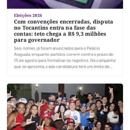
Eleições 2026
Com convenções encerradas, disputa
no Tocantins entra na fase das
contas: teto chega a R$ 9,3 milhões
para governador
Seis nomes já foram anunciados para o Palácio
Araguaia, enquanto partidos correm contra o prazo de
15 de agosto para formalizar os registros. Na campanha
que se aproxima, cada candidatura terá um limite de
despesas; ultrapassá-lo pode gerar multa igual ao valor
excedido. Com as convenções partidárias encerradas
e seis candidaturas anunciadas ao governo do […]