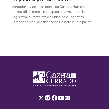
Vereador e vice-presidente da Câmara Municipal
entrou oficialmente na disputa pela Assembleia
Legislativa durante ato da União pelo Tocantins. O
vereador e vice-presidente da Câmara Municipal de
Palmas, Marcos Júnior, oficializou sua candidatura a
deputado estadual durante a convenção da coligação
União pelo Tocantins, realizada na última quarta-feira,
5, no Espaço Cultural José Gomes Sobrinho, […]