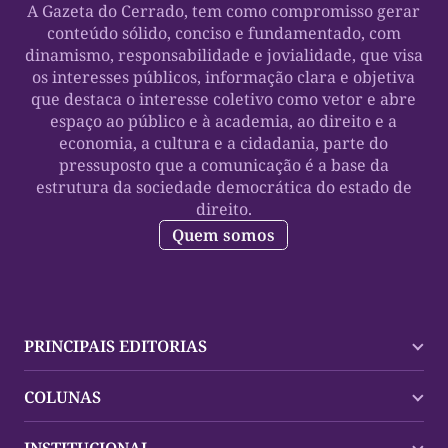
A Gazeta do Cerrado, tem como compromisso gerar
conteúdo sólido, conciso e fundamentado, com
dinamismo, responsabilidade e jovialidade, que visa
os interesses públicos, informação clara e objetiva
que destaca o interesse coletivo como vetor e abre
espaço ao público e à academia, ao direito e a
economia, a cultura e a cidadania, parte do
pressuposto que a comunicação é a base da
estrutura da sociedade democrática do estado de
direito.
Quem somos
PRINCIPAIS EDITORIAS
Últimas Notícias
COLUNAS
Palmas
Tocantins
Trocando em Miúdos