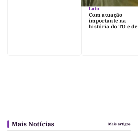
Luto
Com atuação
importante na
história do TO e de
Palmas, morre Isra
Siqueira; Palmas
decreta luto oficia
três dias
Mais Notícias
Mais artigos