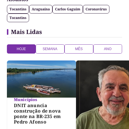
Tocantins
Araguaína
Carlos Gaguim
Coronavírus
Tocantins
Mais Lidas
HOJE
SEMANA
MÊS
ANO
Municípios
DNIT anuncia
construção de nova
ponte na BR-235 em
Pedro Afonso