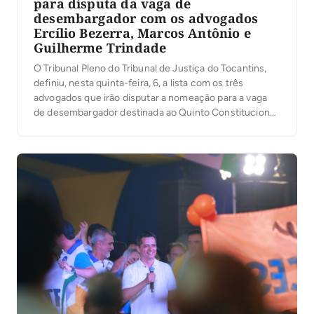
para disputa da vaga de
desembargador com os advogados
Ercílio Bezerra, Marcos Antônio e
Guilherme Trindade
O Tribunal Pleno do Tribunal de Justiça do Tocantins,
definiu, nesta quinta-feira, 6, a lista com os três
advogados que irão disputar a nomeação para a vaga
de desembargador destinada ao Quinto Constitucional.
A presidente do TJTO, desembargadora Maysa
Vendramini Rosal, que presidiu os trabalhos, ressaltou
na abertura da votação, que da lista sêxtupla com […]