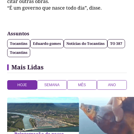
citar outras obras.
“É um governo que nasce todo dia”, disse.
Assuntos
Tocantins
Eduardo gomes
Notícias do Tocantins
TO 387
Tocantins
Mais Lidas
HOJE
SEMANA
MÊS
ANO
Reintegração de posse