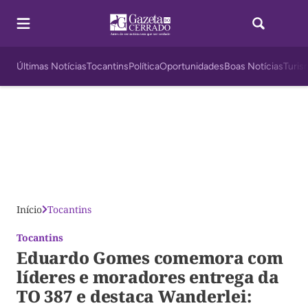
Últimas Notícias
Tocantins
Política
Oportunidades
Boas Notícias
Turis
Início
Tocantins
Tocantins
Eduardo Gomes comemora com
líderes e moradores entrega da
TO 387 e destaca Wanderlei: