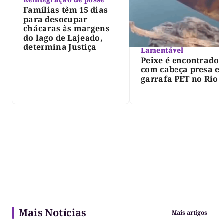
Famílias têm 15 dias
para desocupar
chácaras às margens
do lago de Lajeado,
determina Justiça
Lamentável
Peixe é encontrado
com cabeça presa 
garrafa PET no Rio
Javaés e vídeo aler
para impacto do li
nos rios
Mais Notícias
Mais artigos