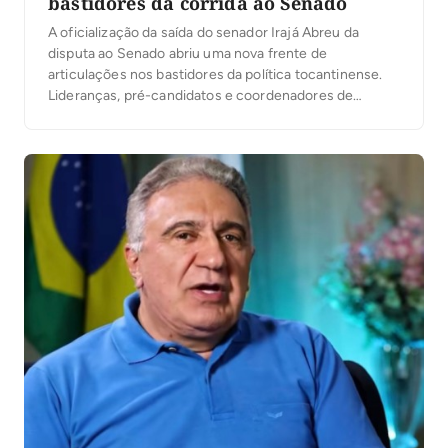
bastidores da corrida ao Senado
A oficialização da saída do senador Irajá Abreu da
disputa ao Senado abriu uma nova frente de
articulações nos bastidores da política tocantinense.
Lideranças, pré-candidatos e coordenadores de
campanha já começam a mirar o capital político
deixado pelo senador, especialmente sua rede de
prefeitos, ex-prefeitos, vereadores e lideranças
municipais que vinham acompanhando seu projeto
eleitoral. […]