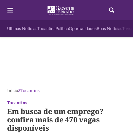
Últimas Notícias
Tocantins
Política
Oportunidades
Boas Notícias
Turis
Início
Tocantins
Tocantins
Em busca de um emprego?
confira mais de 470 vagas
disponíveis