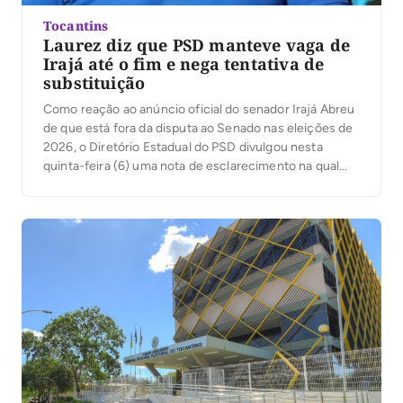
Tocantins
Laurez diz que PSD manteve vaga de
Irajá até o fim e nega tentativa de
substituição
Como reação ao anúncio oficial do senador Irajá Abreu
de que está fora da disputa ao Senado nas eleições de
2026, o Diretório Estadual do PSD divulgou nesta
quinta-feira (6) uma nota de esclarecimento na qual
afirma que a ausência do nome do parlamentar na ata
da convenção partidária ocorreu por decisão do
próprio senador. […]