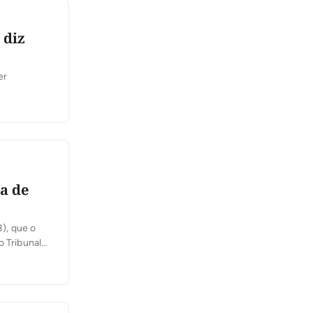
 diz
er
a de
8), que o
o Tribunal
o, na Quadra