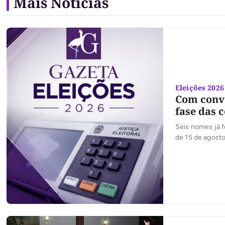
Mais Notícias
Eleições 2026
Com conve
fase das 
Seis nomes já f
de 15 de agosto
um limite de de
convenções par