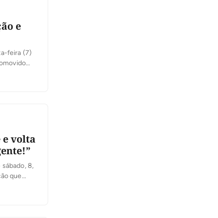
ão e
a-feira (7)
Promovido
ob a
[…]
e volta
gente!”
 sábado, 8,
ção que
am do
s que