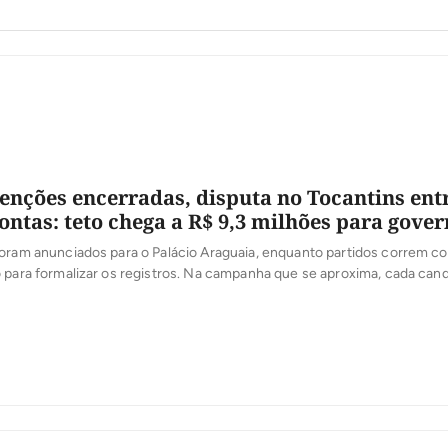
nções encerradas, disputa no Tocantins ent
contas: teto chega a R$ 9,3 milhões para gove
oram anunciados para o Palácio Araguaia, enquanto partidos correm co
 para formalizar os registros. Na campanha que se aproxima, cada cand
spesas; ultrapassá-lo pode gerar multa igual ao valor excedido. Com as
tidárias encerradas e seis candidaturas anunciadas ao governo do […]