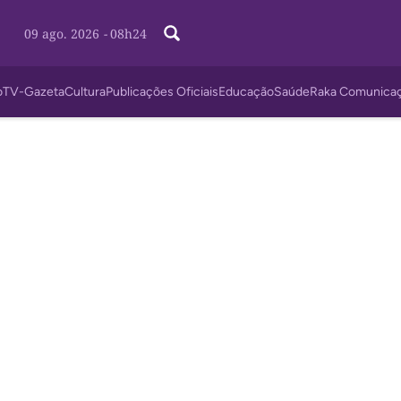
09 ago. 2026
-
08h24
o
TV-Gazeta
Cultura
Publicações Oficiais
Educação
Saúde
Raka Comunica