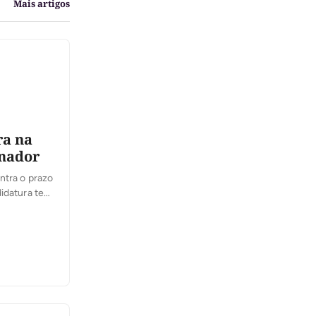
Mais artigos
ra na
rnador
ntra o prazo
idatura terá