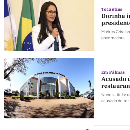
Tocantins
Dorinha i
president
Markes Cristian
governadora
Em Pálmas
Acusado d
restauran
Nunes, titular 
acusado de ter 
do Júri. Confo
101 Norte, na ca