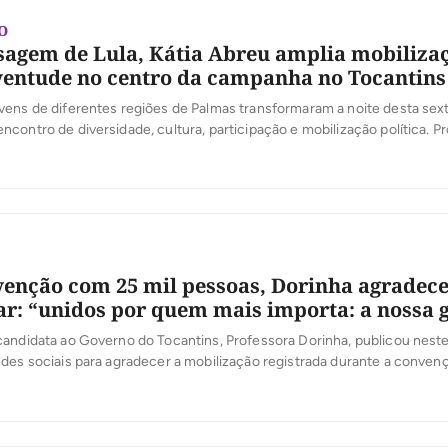
TO
gem de Lula, Kátia Abreu amplia mobilizaç
ventude no centro da campanha no Tocantins
ens de diferentes regiões de Palmas transformaram a noite desta sext
contro de diversidade, cultura, participação e mobilização política. 
o da campanha do presidente Luiz Inácio Lula da Silva no Tocantins, s
-senadora Kátia Abreu, o evento reuniu jovens de Palmas em torno de 
enção com 25 mil pessoas, Dorinha agradece 
ar: “unidos por quem mais importa: a nossa 
andidata ao Governo do Tocantins, Professora Dorinha, publicou neste
des sociais para agradecer a mobilização registrada durante a conven
 candidatura. Segundo a organização, mais de 25 mil pessoas participar
o, Dorinha destacou a presença das caravanas, lideranças e apoiadore
]