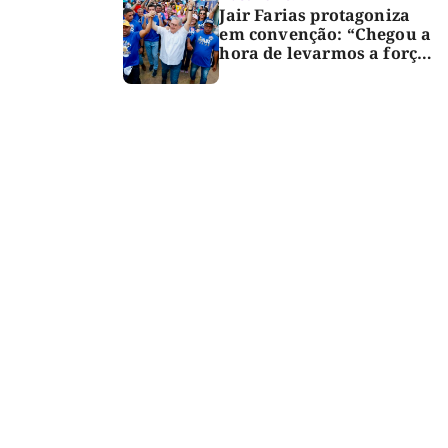
Jair Farias protagoniza
em convenção: “Chegou a
hora de levarmos a força
do Bico para o Congresso”