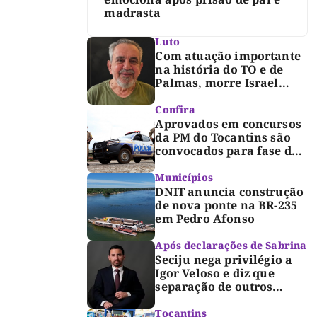
madrasta
Luto
Com atuação importante
na história do TO e de
Palmas, morre Israel
Siqueira; Palmas decreta
luto oficial de três dias
Confira
Aprovados em concursos
da PM do Tocantins são
convocados para fase de
inclusão e posse
Municípios
DNIT anuncia construção
de nova ponte na BR-235
em Pedro Afonso
Após declarações de Sabrina
Seciju nega privilégio a
Igor Veloso e diz que
separação de outros
presos é medida de
segurança
Tocantins