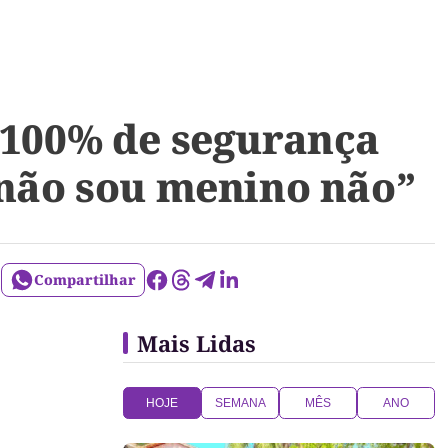
r 100% de segurança
“não sou menino não”
Compartilhar
Mais Lidas
HOJE
SEMANA
MÊS
ANO