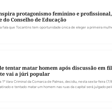
nspira protagonismo feminino e profissional,
e do Conselho de Educação
a fala que Tocantins tem oportunidade única de eleger a primeira mulh
e tentar matar homem após discussão em fil
te vai a júri popular
da 1ª Vara Criminal da Comarca de Palmas, decidiu, nesta sexta-feira (7/
atirado e tentado matar um homem nas ruas da capital será julgado pel
rme o processo, o crime aconteceu na manhã de 21 de janeiro deste an
pital, […]