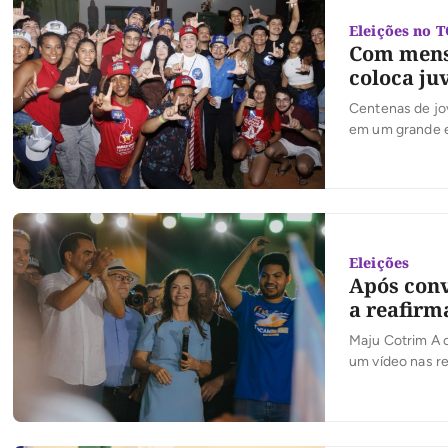
Eleições no 
Com mensa
coloca ju
Centenas de jov
em um grande en
pela coordenaçã
liderança da ex
Eleições
Após conv
a reafirm
Maju Cotrim A c
um vídeo nas re
oficializou sua
evento. No víde
participaram […