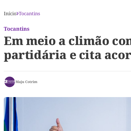
Início
Tocantins
Tocantins
Em meio a climão com
partidária e cita ac
Maju Cotrim