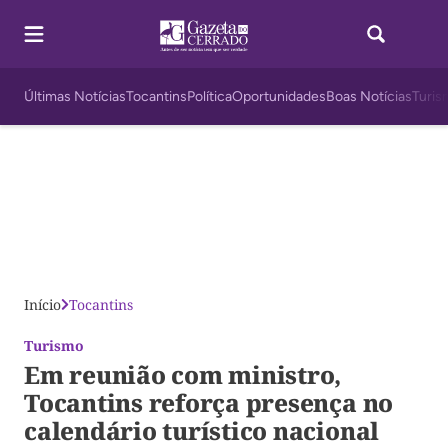
Últimas Notícias
Tocantins
Política
Oportunidades
Boas Notícias
Turis
Início
Tocantins
Turismo
Em reunião com ministro,
Tocantins reforça presença no
calendário turístico nacional