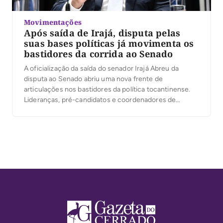
Movimentações
Após saída de Irajá, disputa pelas
suas bases políticas já movimenta os
bastidores da corrida ao Senado
A oficialização da saída do senador Irajá Abreu da
disputa ao Senado abriu uma nova frente de
articulações nos bastidores da política tocantinense.
Lideranças, pré-candidatos e coordenadores de
campanha já começam a mirar o capital político
deixado pelo senador, especialmente sua rede de
prefeitos, ex-prefeitos, vereadores e lideranças
municipais que vinham acompanhando seu projeto
eleitoral. […]