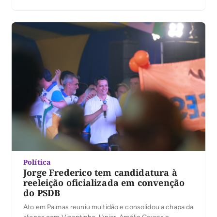
A presidente do TJTO, desembargadora Maysa
Vendramini Rosal, que presidiu os trabalhos, ressaltou
na abertura da votação, que da lista sêxtupla com […]
Política
Jorge Frederico tem candidatura à
reeleição oficializada em convenção
do PSDB
Ato em Palmas reuniu multidão e consolidou a chapa da