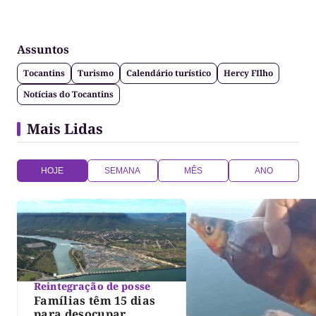
Assuntos
Tocantins
Turismo
Calendário turístico
Hercy FIlho
Notícias do Tocantins
Mais Lidas
HOJE
SEMANA
MÊS
ANO
Reintegração de posse
Famílias têm 15 dias
para desocupar