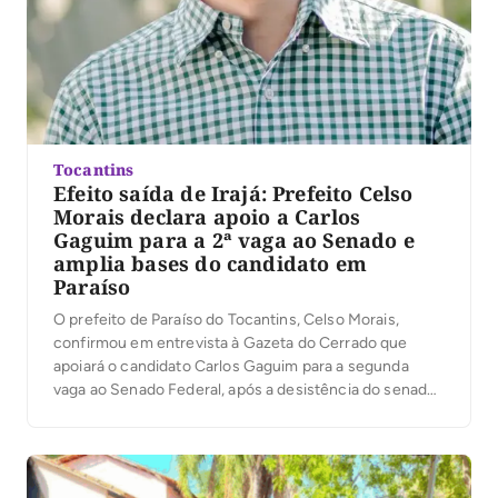
Tocantins
Efeito saída de Irajá: Prefeito Celso
Morais declara apoio a Carlos
Gaguim para a 2ª vaga ao Senado e
amplia bases do candidato em
Paraíso
O prefeito de Paraíso do Tocantins, Celso Morais,
confirmou em entrevista à Gazeta do Cerrado que
apoiará o candidato Carlos Gaguim para a segunda
vaga ao Senado Federal, após a desistência do senador
Irajá Abreu da disputa. Para a primeira vaga, Celso já
está desde o início com 100% de apoio ao senador
Eduardo Gomes, […]