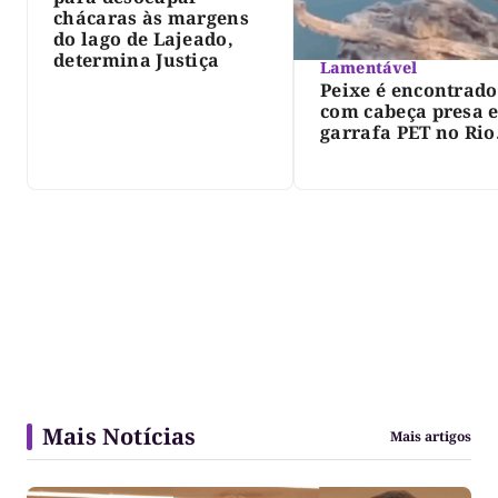
chácaras às margens
do lago de Lajeado,
determina Justiça
Lamentável
Peixe é encontrado
com cabeça presa 
garrafa PET no Rio
Javaés e vídeo aler
para impacto do li
nos rios
Mais Notícias
Mais artigos