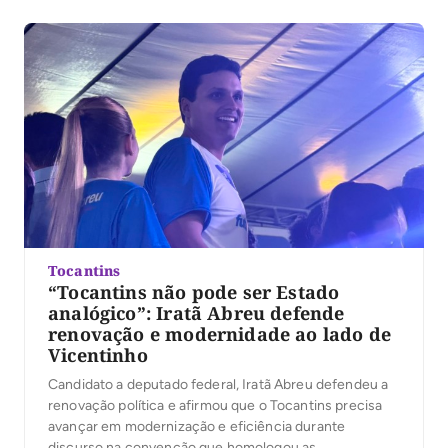
candidato ao Senado: a duplicação da BR-153, a
ampliação das políticas de habitação e o fortalecimento
do desenvolvimento econômico do Tocantins. […]
Tocantins
“Tocantins não pode ser Estado
analógico”: Iratã Abreu defende
renovação e modernidade ao lado de
Vicentinho
Candidato a deputado federal, Iratã Abreu defendeu a
renovação política e afirmou que o Tocantins precisa
avançar em modernização e eficiência durante
discurso na convenção que homologou as