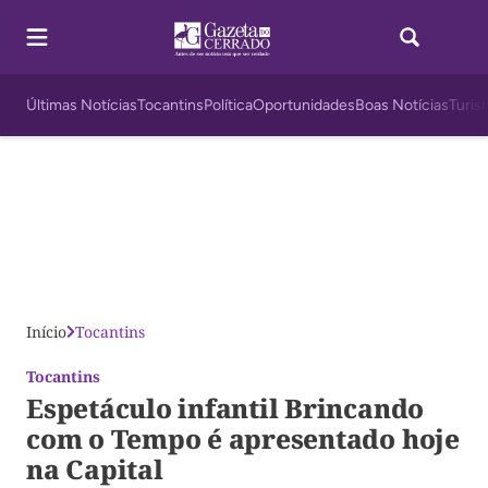
Últimas Notícias
Tocantins
Política
Oportunidades
Boas Notícias
Turis
Início
Tocantins
Tocantins
Espetáculo infantil Brincando
com o Tempo é apresentado hoje
na Capital