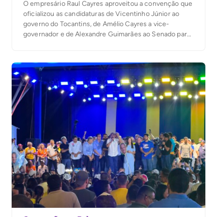
O empresário Raul Cayres aproveitou a convenção que
oficializou as candidaturas de Vicentinho Júnior ao
governo do Tocantins, de Amélio Cayres a vice-
governador e de Alexandre Guimarães ao Senado para
lançar sua pré-candidatura a deputado estadual. Em
discurso, ele defendeu renovação na Assembleia
Legislativa e afirmou que pretende atuar em áreas
como saúde, segurança pública […]