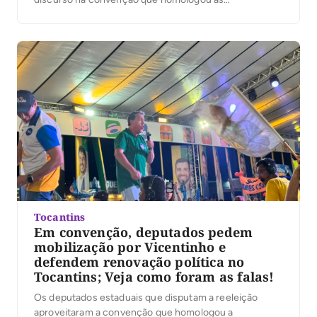
candidaturas de Vicentinho Júnior ao governo do
Estado, de Amélio Cayres a vice-governador e de
Alexandre Guimarães ao Senado, na noite desta
quarta-feira, 5, em Palmas. Ao […]
Tocantins
Em convenção, deputados pedem
mobilização por Vicentinho e
defendem renovação política no
Tocantins; Veja como foram as falas!
Os deputados estaduais que disputam a reeleição
aproveitaram a convenção que homologou a