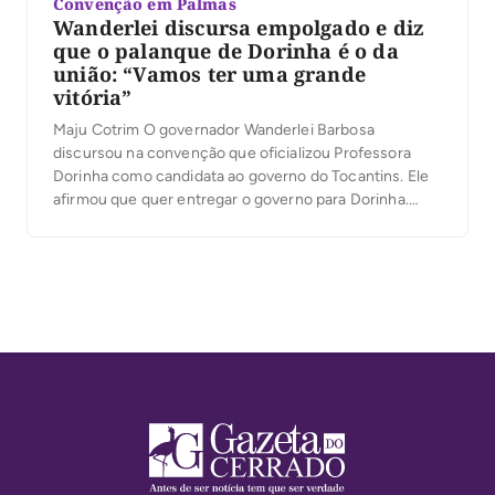
Convenção em Palmas
Wanderlei discursa empolgado e diz
que o palanque de Dorinha é o da
união: “Vamos ter uma grande
vitória”
Maju Cotrim O governador Wanderlei Barbosa
discursou na convenção que oficializou Professora
Dorinha como candidata ao governo do Tocantins. Ele
afirmou que quer entregar o governo para Dorinha.
“Vejo aqui o povo do nosso Estado vibrando”, disse.
Wanderlei lembrou a própria convenção e comparou os
eventos: destacou que a de Dorinha foi ainda maior e
[…]