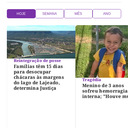
HOJE
SEMANA
MÊS
ANO
Reintegração de posse
Famílias têm 15 dias
para desocupar
chácaras às margens
Tragédia
do lago de Lajeado,
Menino de 3 anos
determina Justiça
sofreu hemorragia
interna; "Houve m
violência", diz dir
do IML