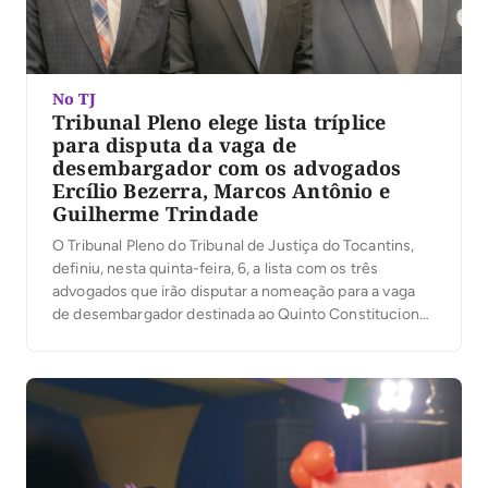
No TJ
Tribunal Pleno elege lista tríplice
para disputa da vaga de
desembargador com os advogados
Ercílio Bezerra, Marcos Antônio e
Guilherme Trindade
O Tribunal Pleno do Tribunal de Justiça do Tocantins,
definiu, nesta quinta-feira, 6, a lista com os três
advogados que irão disputar a nomeação para a vaga
de desembargador destinada ao Quinto Constitucional.
A presidente do TJTO, desembargadora Maysa
Vendramini Rosal, que presidiu os trabalhos, ressaltou
na abertura da votação, que da lista sêxtupla com […]