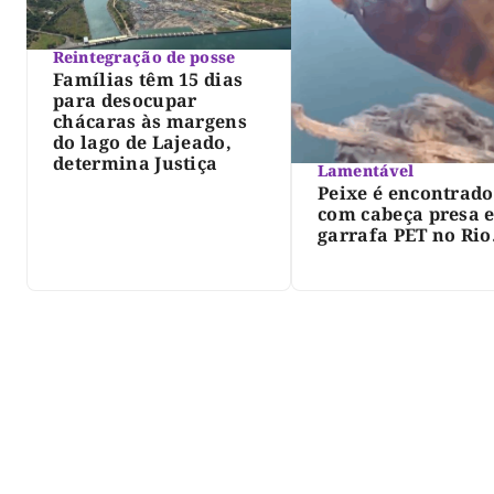
Reintegração de posse
Famílias têm 15 dias
para desocupar
chácaras às margens
do lago de Lajeado,
determina Justiça
Lamentável
Peixe é encontrado
com cabeça presa 
garrafa PET no Rio
Javaés e vídeo aler
para impacto do li
nos rios