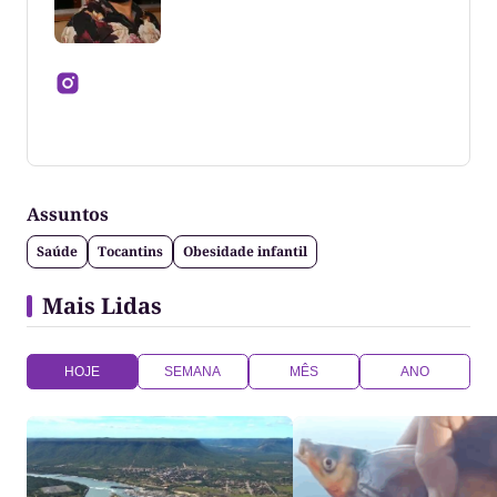
Jornalista formado pela Universidade Federal do
Tocantins
Assuntos
Saúde
Tocantins
Obesidade infantil
Mais Lidas
HOJE
SEMANA
MÊS
ANO