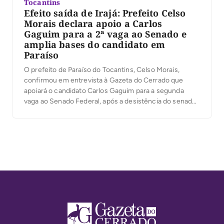
Tocantins
Efeito saída de Irajá: Prefeito Celso
Morais declara apoio a Carlos
Gaguim para a 2ª vaga ao Senado e
amplia bases do candidato em
Paraíso
O prefeito de Paraíso do Tocantins, Celso Morais,
confirmou em entrevista à Gazeta do Cerrado que
apoiará o candidato Carlos Gaguim para a segunda
vaga ao Senado Federal, após a desistência do senador
Irajá Abreu da disputa. Para a primeira vaga, Celso já
está desde o início com 100% de apoio ao senador
Eduardo Gomes, […]