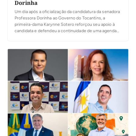
Dorinha
Um dia após a oficialização da candidatura da senadora
Professora Dorinha ao Governo do Tocantins, a
primeira-dama Karynne Sotero reforçou seu apoio à
candidata e defendeu a continuidade de uma agenda
voltada ao cuidado com as pessoas, à proteção social e
à atenção às famílias tocantinenses. Em vídeo
publicado nesta quinta-feira, 6, Karynne reafirmou sua
[…]