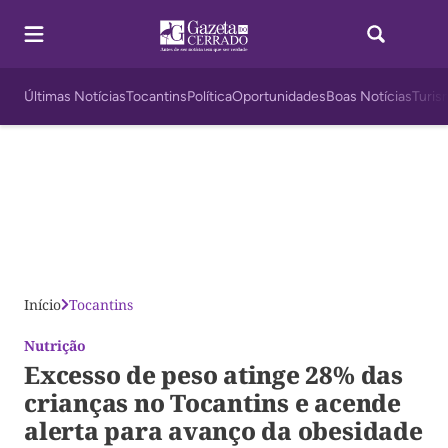
Últimas Notícias
Tocantins
Política
Oportunidades
Boas Notícias
Turis
Início
Tocantins
Nutrição
Excesso de peso atinge 28% das
crianças no Tocantins e acende
alerta para avanço da obesidade