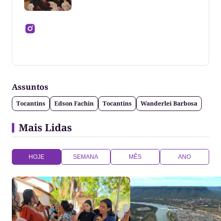
Jornalista formado pela Universidade Federal do
Tocantins
Assuntos
Tocantins
Edson Fachin
Tocantins
Wanderlei Barbosa
Mais Lidas
HOJE
SEMANA
MÊS
ANO