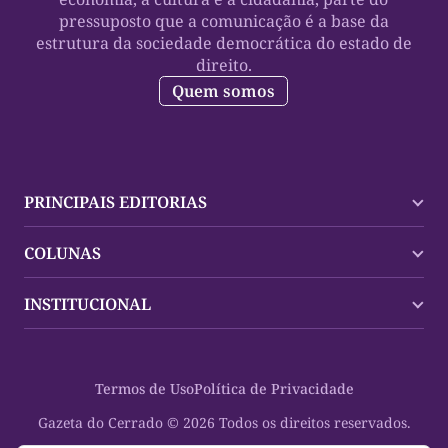
pressuposto que a comunicação é a base da
estrutura da sociedade democrática do estado de
direito.
Quem somos
PRINCIPAIS EDITORIAS
Últimas Notícias
COLUNAS
Palmas
Tocantins
Trocando em Miúdos
INSTITUCIONAL
Mundo
Policial
Política
Cultura Dinâmica
Midia Kit
Polícia
Saudabilidade
Contato
Termos de Uso
Política de Privacidade
Oportunidades
Planeta Vivo
Sobre
Cultura
Espaço Cidadania
Gazeta do Cerrado © 2026 Todos os direitos reservados.
Saúde
Turistando Gazeta