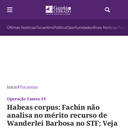
Últimas Notícias
Tocantins
Política
Oportunidades
Boas Notícias
Turis
Início
Tocantins
Operação Fames-19
Habeas corpus: Fachin não
analisa no mérito recurso de
Wanderlei Barbosa no STF; Veja