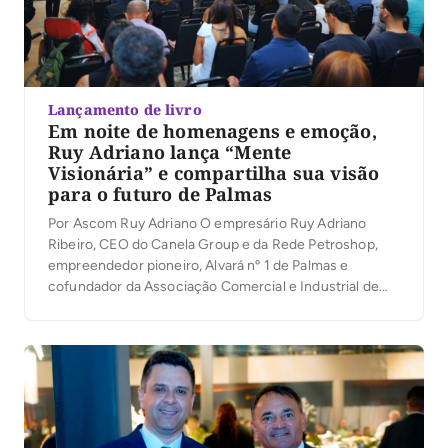
Lançamento de livro
Em noite de homenagens e emoção,
Ruy Adriano lança “Mente
Visionária” e compartilha sua visão
para o futuro de Palmas
Por Ascom Ruy Adriano O empresário Ruy Adriano
Ribeiro, CEO do Canela Group e da Rede Petroshop,
empreendedor pioneiro, Alvará nº 1 de Palmas e
cofundador da Associação Comercial e Industrial de
Palmas (ACIPA), lançou na noite desta quinta-feira (6)
seu primeiro livro, Mente Visionária, durante a
solenidade de inauguração do novo auditório da
entidade. […]