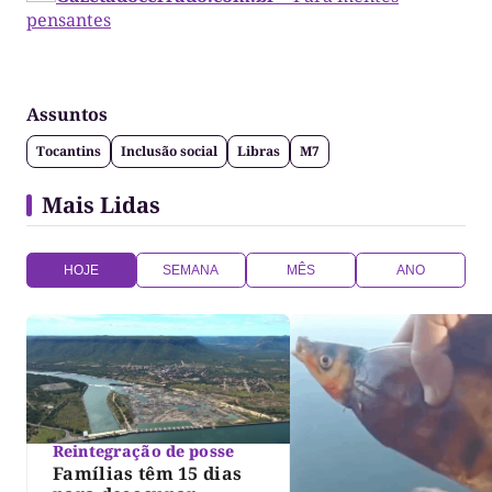
pensantes
Assuntos
Tocantins
Inclusão social
Libras
M7
Mais Lidas
HOJE
SEMANA
MÊS
ANO
Reintegração de posse
Famílias têm 15 dias