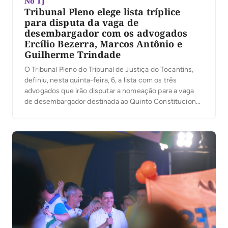
No TJ
Tribunal Pleno elege lista tríplice
para disputa da vaga de
desembargador com os advogados
Ercílio Bezerra, Marcos Antônio e
Guilherme Trindade
O Tribunal Pleno do Tribunal de Justiça do Tocantins,
definiu, nesta quinta-feira, 6, a lista com os três
advogados que irão disputar a nomeação para a vaga
de desembargador destinada ao Quinto Constitucional.
A presidente do TJTO, desembargadora Maysa
Vendramini Rosal, que presidiu os trabalhos, ressaltou
na abertura da votação, que da lista sêxtupla com […]