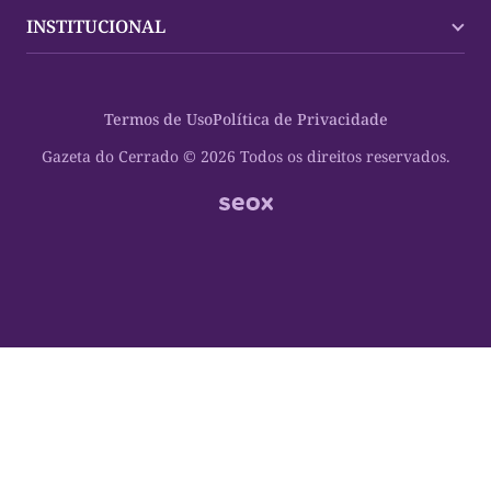
Tocantins
Trocando em Miúdos
INSTITUCIONAL
Mundo
Policial
Política
Cultura Dinâmica
Midia Kit
Polícia
Saudabilidade
Contato
Termos de Uso
Política de Privacidade
Oportunidades
Planeta Vivo
Sobre
Cultura
Espaço Cidadania
Gazeta do Cerrado © 2026 Todos os direitos reservados.
Saúde
Turistando Gazeta
Educação
Nosso Direito
Turismo