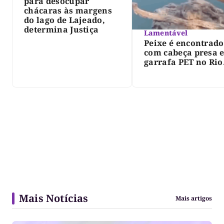
para desocupar
chácaras às margens
do lago de Lajeado,
determina Justiça
Lamentável
Peixe é encontrado
com cabeça presa 
garrafa PET no Rio
Javaés e vídeo aler
para impacto do li
nos rios
Mais Notícias
Mais artigos