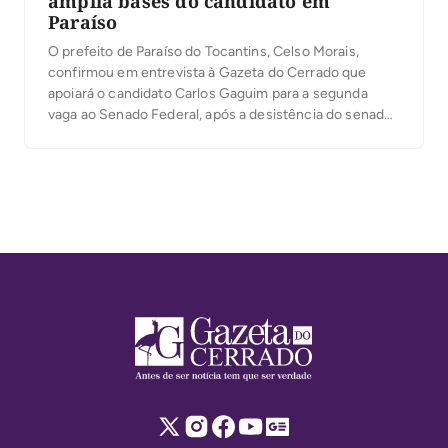
amplia bases do candidato em
Paraíso
O prefeito de Paraíso do Tocantins, Celso Morais,
confirmou em entrevista à Gazeta do Cerrado que
apoiará o candidato Carlos Gaguim para a segunda
vaga ao Senado Federal, após a desistência do senador
Irajá Abreu da disputa. Para a primeira vaga, Celso já
está desde o início com 100% de apoio ao senador
Eduardo Gomes, […]