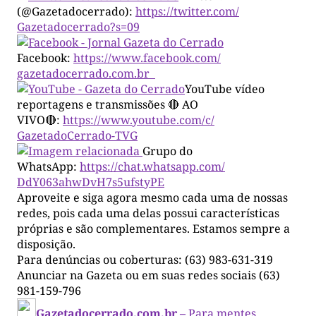
(@Gazetadocerrado):
https://twitter.com/
Gazetadocerrado?s=09
Facebook:
https://www.facebook.com/
gazetadocerrado.com.br
YouTube vídeo
reportagens e transmissões 🔴 AO
VIVO🔴:
https://www.youtube.com/c/
GazetadoCerrado-TVG
Grupo do
WhatsApp:
https://chat.whatsapp.com/
DdY063ahwDvH7s5ufstyPE
Aproveite e siga agora mesmo cada uma de nossas
redes, pois cada uma delas possui características
próprias e são complementares. Estamos sempre a
disposição.
Para denúncias ou coberturas: (63) 983-631-319
Anunciar na Gazeta ou em suas redes sociais (63)
981-159-796
Gazetadocerrado.com.br –
Para mentes