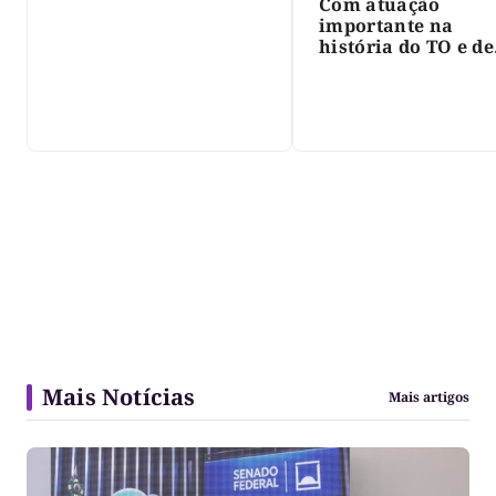
Com atuação
importante na
história do TO e de
Palmas, morre Isra
Siqueira; Palmas
decreta luto oficia
três dias
Mais Notícias
Mais artigos