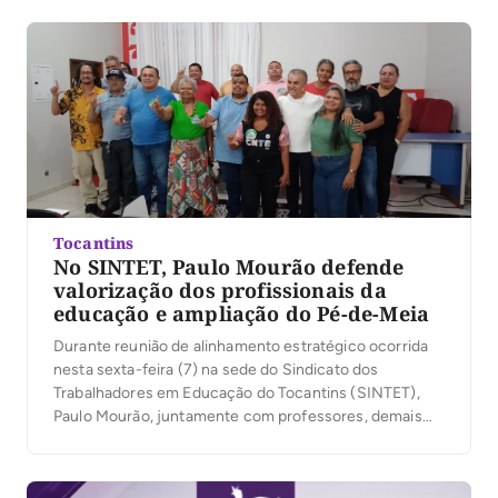
Coordenadores do Hospital de Amor no Tocantins, Pará
e Maranhão, realizado neste sábado (8), na […]
Tocantins
No SINTET, Paulo Mourão defende
valorização dos profissionais da
educação e ampliação do Pé-de-Meia
Durante reunião de alinhamento estratégico ocorrida
nesta sexta-feira (7) na sede do Sindicato dos
Trabalhadores em Educação do Tocantins (SINTET),
Paulo Mourão, juntamente com professores, demais
trabalhadores da educação e militantes, posicionaram-
se pela defesa da democracia, eleição das
candidaturas que apoiam o governo Lula e melhorias na