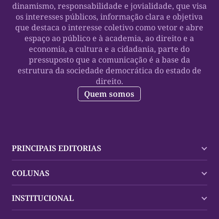
dinamismo, responsabilidade e jovialidade, que visa
os interesses públicos, informação clara e objetiva
que destaca o interesse coletivo como vetor e abre
espaço ao público e à academia, ao direito e a
economia, a cultura e a cidadania, parte do
pressuposto que a comunicação é a base da
estrutura da sociedade democrática do estado de
direito.
Quem somos
PRINCIPAIS EDITORIAS
Últimas Notícias
COLUNAS
Palmas
Tocantins
Trocando em Miúdos
INSTITUCIONAL
Mundo
Policial
Política
Cultura Dinâmica
Midia Kit