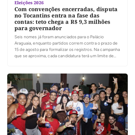
Eleições 2026
Com convenções encerradas, disputa
no Tocantins entra na fase das
contas: teto chega a R$ 9,3 milhões
para governador
Seis nomes já foram anunciados para o Palácio
Araguaia, enquanto partidos correm contra o prazo de
15 de agosto para formalizar os registros. Na campanha
que se aproxima, cada candidatura terá um limite de
despesas; ultrapassá-lo pode gerar multa igual ao valor
excedido. Com as convenções partidárias encerradas
e seis candidaturas anunciadas ao governo do […]