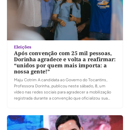
Eleições
Após convenção com 25 mil pessoas,
Dorinha agradece e volta a reafirmar:
“unidos por quem mais importa: a
nossa gente!”
Maju Cotrim A candidata ao Governo do Tocantins,
Professora Dorinha, publicou neste sábado, 8, um
vídeo nas redes sociais para agradecer a mobilização
registrada durante a convenção que oficializou sua
candidatura. Segundo a organização, mais de 25 mil
pessoas participaram do evento. No vídeo, Dorinha
destacou a presença das caravanas, lideranças e
apoiadores que participaram […]