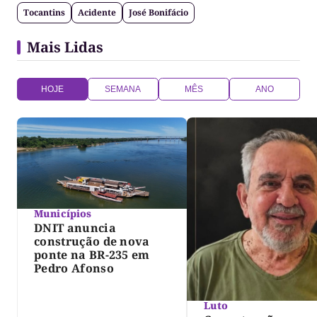
Tocantins
Acidente
José Bonifácio
Mais Lidas
HOJE
SEMANA
MÊS
ANO
Municípios
DNIT anuncia
construção de nova
ponte na BR-235 em
Pedro Afonso
Luto