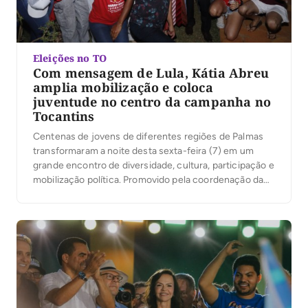
Eleições no TO
Com mensagem de Lula, Kátia Abreu
amplia mobilização e coloca
juventude no centro da campanha no
Tocantins
Centenas de jovens de diferentes regiões de Palmas
transformaram a noite desta sexta-feira (7) em um
grande encontro de diversidade, cultura, participação e
mobilização política. Promovido pela coordenação da
campanha do presidente Luiz Inácio Lula da Silva no
Tocantins, sob a liderança da ex-senadora Kátia Abreu,
o evento reuniu jovens de Palmas em torno de […]