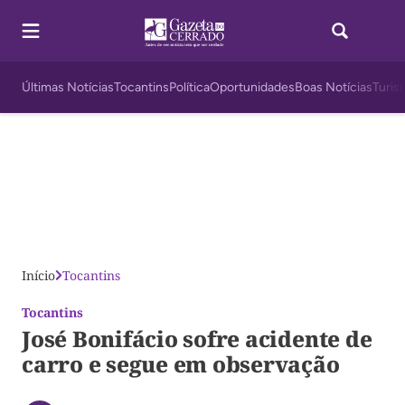
Últimas Notícias
Tocantins
Política
Oportunidades
Boas Notícias
Turis
Início
Tocantins
Tocantins
José Bonifácio sofre acidente de
carro e segue em observação