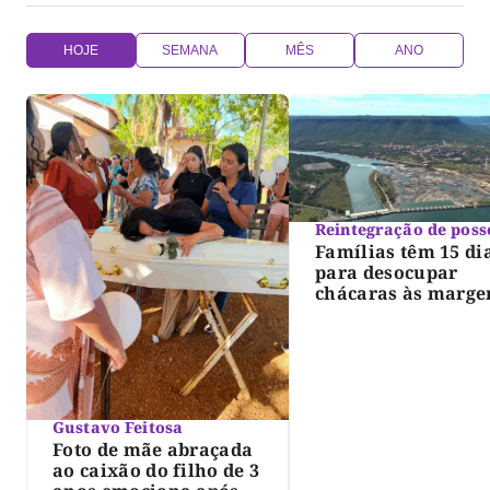
HOJE
SEMANA
MÊS
ANO
Reintegração de poss
Famílias têm 15 di
para desocupar
chácaras às marge
do lago de Lajeado
determina Justiça
Gustavo Feitosa
Foto de mãe abraçada
ao caixão do filho de 3