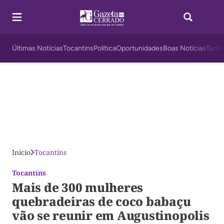
Últimas Notícias
Tocantins
Política
Oportunidades
Boas Notícias
Turis
Início
Tocantins
Tocantins
Mais de 300 mulheres
quebradeiras de coco babaçu
vão se reunir em Augustinopolis