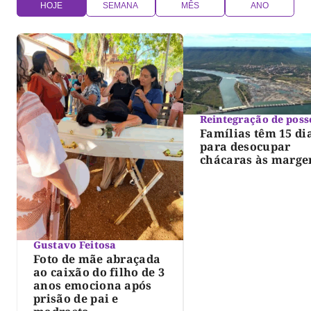
HOJE
SEMANA
MÊS
ANO
Reintegração de poss
Famílias têm 15 di
para desocupar
chácaras às marge
do lago de Lajeado
determina Justiça
Gustavo Feitosa
Foto de mãe abraçada
ao caixão do filho de 3
anos emociona após
prisão de pai e