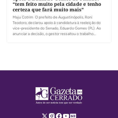
“tem feito muito pela cidade e tenho
certeza que fará muito mais”
Maju Cotrim O prefeito de Augustinópolis, Roni
Teodoro, declarou apoio à candidatura à reeleição do
vice-presidente do Senado, Eduardo Gomes (PL). Ao
anunciar a decisão, o gestor ressaltou o trabalho
desenvolvido pelo senador em favor do Tocantins e
destacou a destinação de recursos para o município ao
longo do mandato. “Eduardo Gomes é um parlamentar
[…]