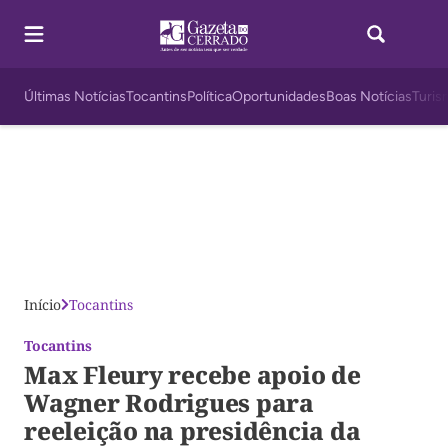
Últimas Notícias
Tocantins
Política
Oportunidades
Boas Notícias
Turis
Início
Tocantins
Tocantins
Max Fleury recebe apoio de
Wagner Rodrigues para
reeleição na presidência da