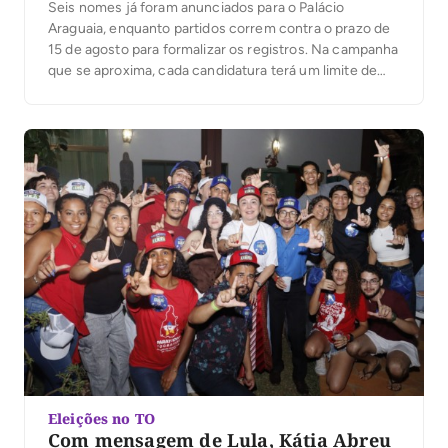
Seis nomes já foram anunciados para o Palácio
Araguaia, enquanto partidos correm contra o prazo de
15 de agosto para formalizar os registros. Na campanha
que se aproxima, cada candidatura terá um limite de
despesas; ultrapassá-lo pode gerar multa igual ao valor
excedido. Com as convenções partidárias encerradas
e seis candidaturas anunciadas ao governo do […]
Eleições no TO
Com mensagem de Lula, Kátia Abreu