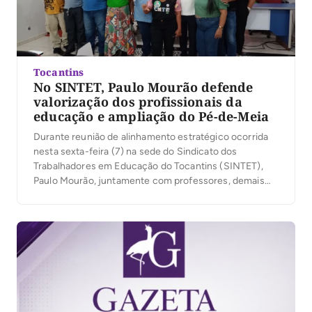
Tocantins
No SINTET, Paulo Mourão defende
valorização dos profissionais da
educação e ampliação do Pé-de-Meia
Durante reunião de alinhamento estratégico ocorrida
nesta sexta-feira (7) na sede do Sindicato dos
Trabalhadores em Educação do Tocantins (SINTET),
Paulo Mourão, juntamente com professores, demais
trabalhadores da educação e militantes, posicionaram-
se pela defesa da democracia, eleição das
candidaturas que apoiam o governo Lula e melhorias na
educação. Paulo Mourão exaltou a história de Lula, […]