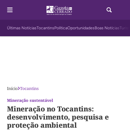
Últimas Notícias
Tocantins
Política
Oportunidades
Boas Notícias
Turis
Início
Tocantins
Mineração sustentável
Mineração no Tocantins:
desenvolvimento, pesquisa e
proteção ambiental