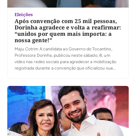
Eleições
Após convenção com 25 mil pessoas,
Dorinha agradece e volta a reafirmar:
“unidos por quem mais importa: a
nossa gente!”
Maju Cotrim A candidata ao Governo do Tocantins,
Professora Dorinha, publicou neste sábado, 8, um
vídeo nas redes sociais para agradecer a mobilização
registrada durante a convenção que oficializou sua
candidatura. Segundo a organização, mais de 25 mil
pessoas participaram do evento. No vídeo, Dorinha
destacou a presença das caravanas, lideranças e
apoiadores que participaram […]