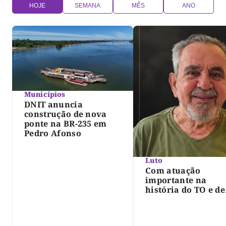
HOJE
SEMANA
MÊS
ANO
Municípios
DNIT anuncia
construção de nova
ponte na BR-235 em
Pedro Afonso
Luto
Com atuação
importante na
história do TO e de
Palmas, morre Isra
Siqueira; Palmas
decreta luto oficia