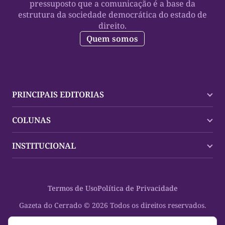
pressuposto que a comunicação é a base da
estrutura da sociedade democrática do estado de
direito.
Quem somos
PRINCIPAIS EDITORIAS
Últimas Notícias
COLUNAS
Palmas
Tocantins
Trocando em Miúdos
INSTITUCIONAL
Mundo
Policial
Política
Cultura Dinâmica
Midia Kit
Polícia
Saudabilidade
Contato
Termos de Uso
Política de Privacidade
Oportunidades
Planeta Vivo
Sobre
Cultura
Espaço Cidadania
Gazeta do Cerrado © 2026 Todos os direitos reservados.
Saúde
Turistando Gazeta