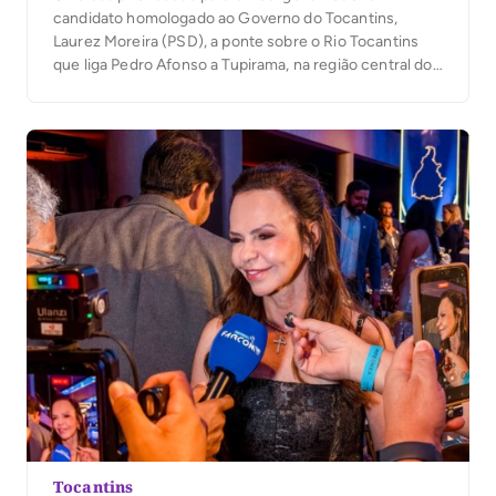
candidato homologado ao Governo do Tocantins,
Laurez Moreira (PSD), a ponte sobre o Rio Tocantins
que liga Pedro Afonso a Tupirama, na região central do
estado, será construída pelo Presidente Lula. “Eu já
tinha aberto o diálogo com o Presidente Lula sobre a
importância da construção da ponte […]
Tocantins