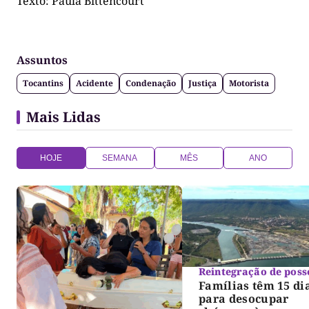
Texto: Paula Bittencourt
Assuntos
Tocantins
Acidente
Condenação
Justiça
Motorista
Mais Lidas
HOJE
SEMANA
MÊS
ANO
Reintegração de poss
Famílias têm 15 di
para desocupar