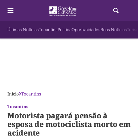
Últimas Notícias
Tocantins
Política
Oportunidades
Boas Notícias
Turis
Início
Tocantins
Tocantins
Motorista pagará pensão à
esposa de motociclista morto em
acidente