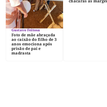
chácaras às marge
do lago de Lajeado
determina Justiça
Gustavo Feitosa
Foto de mãe abraçada
ao caixão do filho de 3
anos emociona após
prisão de pai e
madrasta