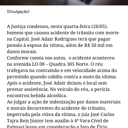
(Divulgação)
A Justiça condenou, nesta quarta-feira (26/05),
homem que causou acidente de trânsito com morte
na Capital. José Adair Rodrigues terá que pagar
pensão à esposa da vítima, além de R$ 50 mil em
danos morais.
Conforme consta nos autos, o acidente aconteceu
na avenida LO 08 – Quadra 305 Norte. O réu
trafegava na contramão e em velocidade acima do
permitido quando colidiu contra a moto da vítima.
Após o acidente, José Adair deixou o local sem
prestar assistência. No veículo do réu, a perícia
encontrou bebida alcoólica.
Ao julgar a ação de indenização por danos materiais
e morais decorrentes do acidente de trânsito,
impetrada pela viúva da vítima, o juiz José Carlos
Tajra Reis Júnior (em auxílio à 4ª Vara Cível de
Palmas) levou em consideração o fato de Élcio