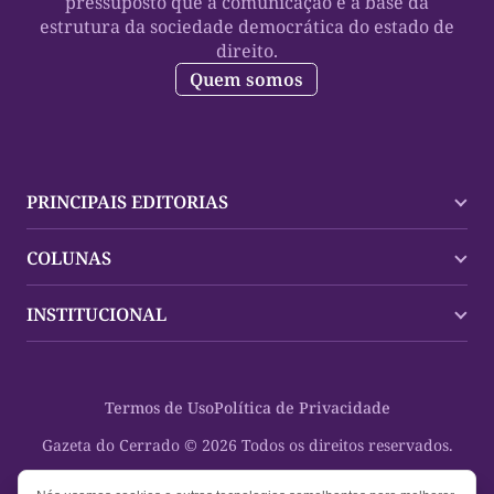
pressuposto que a comunicação é a base da
estrutura da sociedade democrática do estado de
direito.
Quem somos
PRINCIPAIS EDITORIAS
Últimas Notícias
COLUNAS
Palmas
Tocantins
Trocando em Miúdos
INSTITUCIONAL
Mundo
Policial
Política
Cultura Dinâmica
Midia Kit
Polícia
Saudabilidade
Contato
Termos de Uso
Política de Privacidade
Oportunidades
Planeta Vivo
Sobre
Cultura
Espaço Cidadania
Gazeta do Cerrado © 2026 Todos os direitos reservados.
Saúde
Turistando Gazeta
Educação