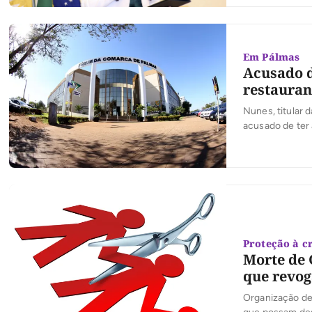
Em Pálmas
Acusado d
restauran
Nunes, titular 
acusado de ter 
do Júri. Confo
101 Norte, na ca
Proteção à c
Morte de 
que revog
Organização des