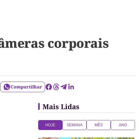
câmeras corporais
Compartilhar
Mais Lidas
HOJE
SEMANA
MÊS
ANO