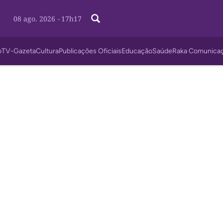
08 ago. 2026
-
17h17
o
TV-Gazeta
Cultura
Publicações Oficiais
Educação
Saúde
Raka Comunica