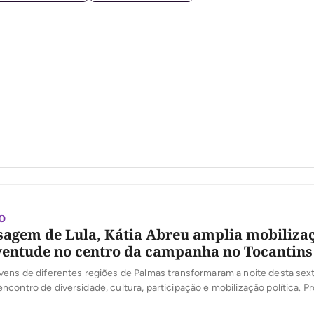
TO
gem de Lula, Kátia Abreu amplia mobilizaç
ventude no centro da campanha no Tocantins
ens de diferentes regiões de Palmas transformaram a noite desta sext
contro de diversidade, cultura, participação e mobilização política. 
o da campanha do presidente Luiz Inácio Lula da Silva no Tocantins, s