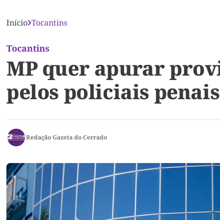
Início
Tocantins
Tocantins
MP quer apurar provi
pelos policiais penai
Redação Gazeta do Cerrado