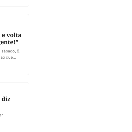
[…]
e volta
gente!”
 sábado, 8,
ção que
am do
s que
 diz
er