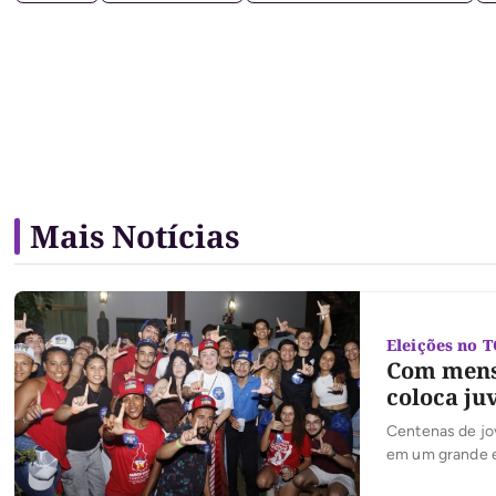
Mais Notícias
Eleições no 
Com mensa
coloca ju
Centenas de jov
em um grande en
pela coordenaçã