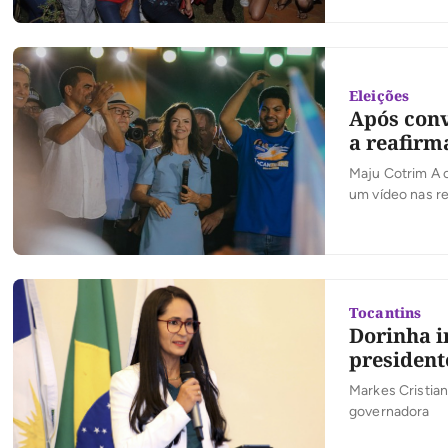
liderança da ex
Eleições
Após conv
a reafirm
Maju Cotrim A c
um vídeo nas re
oficializou sua
evento. No víde
participaram […
Tocantins
Dorinha i
president
Markes Cristian
governadora