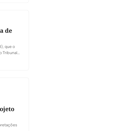
a de
8), que o
o Tribunal
o, na Quadra
ojeto
pretações