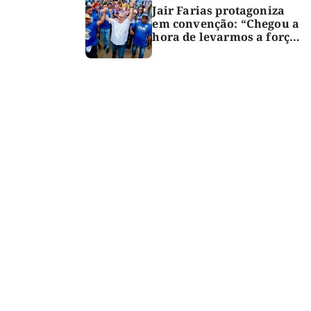
Jair Farias protagoniza
em convenção: “Chegou a
hora de levarmos a força
do Bico para o Congresso”