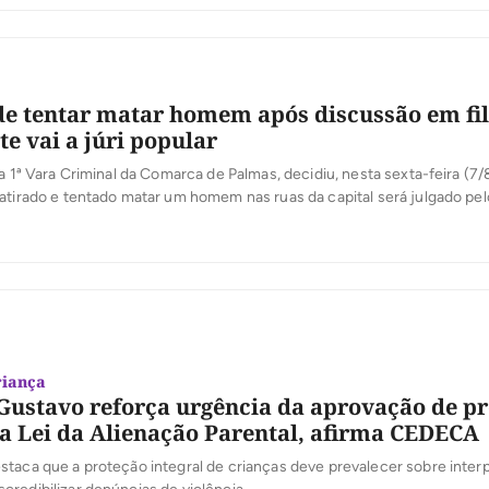
e tentar matar homem após discussão em fil
te vai a júri popular
da 1ª Vara Criminal da Comarca de Palmas, decidiu, nesta sexta-feira (7/
atirado e tentado matar um homem nas ruas da capital será julgado pel
rme o processo, o crime aconteceu na manhã de 21 de janeiro deste an
pital, […]
riança
Gustavo reforça urgência da aprovação de pr
a Lei da Alienação Parental, afirma CEDECA
taca que a proteção integral de crianças deve prevalecer sobre inter