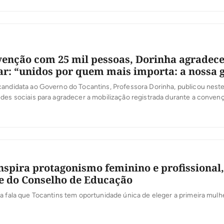
-senadora Kátia Abreu, o evento reuniu jovens de Palmas em torno de 
enção com 25 mil pessoas, Dorinha agradece 
ar: “unidos por quem mais importa: a nossa 
andidata ao Governo do Tocantins, Professora Dorinha, publicou neste
des sociais para agradecer a mobilização registrada durante a conven
 candidatura. Segundo a organização, mais de 25 mil pessoas participar
o, Dorinha destacou a presença das caravanas, lideranças e apoiadore
]
nspira protagonismo feminino e profissional,
e do Conselho de Educação
a fala que Tocantins tem oportunidade única de eleger a primeira mulh