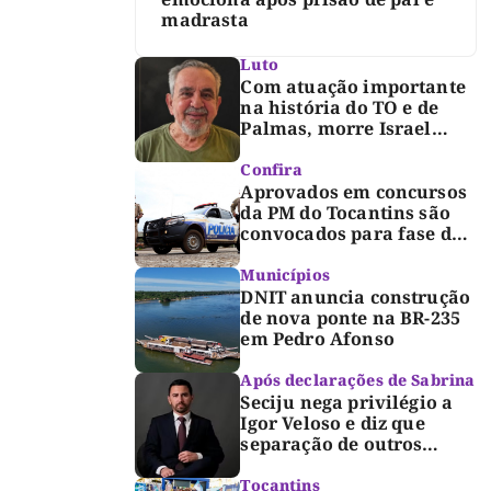
madrasta
Luto
Com atuação importante
na história do TO e de
Palmas, morre Israel
Siqueira; Palmas decreta
luto oficial de três dias
Confira
Aprovados em concursos
da PM do Tocantins são
convocados para fase de
inclusão e posse
Municípios
DNIT anuncia construção
de nova ponte na BR-235
em Pedro Afonso
Após declarações de Sabrina
Seciju nega privilégio a
Igor Veloso e diz que
separação de outros
presos é medida de
segurança
Tocantins