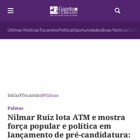
Últimas Notícias
Tocantins
Política
Oportunidades
Boas Notícias
Turis
Início
Tocantins
Palmas
Palmas
Nilmar Ruiz lota ATM e mostra
força popular e política em
lançamento de pré-candidatura: