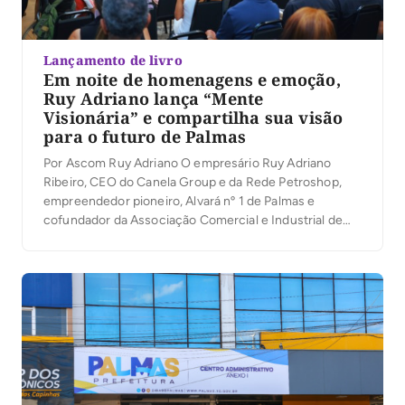
Lançamento de livro
Em noite de homenagens e emoção,
Ruy Adriano lança “Mente
Visionária” e compartilha sua visão
para o futuro de Palmas
Por Ascom Ruy Adriano O empresário Ruy Adriano
Ribeiro, CEO do Canela Group e da Rede Petroshop,
empreendedor pioneiro, Alvará nº 1 de Palmas e
cofundador da Associação Comercial e Industrial de
Palmas (ACIPA), lançou na noite desta quinta-feira (6)
seu primeiro livro, Mente Visionária, durante a
solenidade de inauguração do novo auditório da
entidade. […]