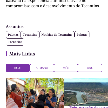
baseada na experiência administrativa e no
compromisso com o desenvolvimento do Tocantins.
Assuntos
Palmas
Tocantins
Notícias do Tocantins
Palmas
Tocantins
Mais Lidas
HOJE
SEMANA
MÊS
ANO
Reintegração de poss