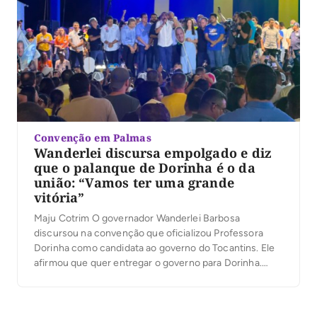
Convenção em Palmas
Wanderlei discursa empolgado e diz
que o palanque de Dorinha é o da
união: “Vamos ter uma grande
vitória”
Maju Cotrim O governador Wanderlei Barbosa
discursou na convenção que oficializou Professora
Dorinha como candidata ao governo do Tocantins. Ele
afirmou que quer entregar o governo para Dorinha.
“Vejo aqui o povo do nosso Estado vibrando”, disse.
Wanderlei lembrou a própria convenção e comparou os
eventos: destacou que a de Dorinha foi ainda maior e