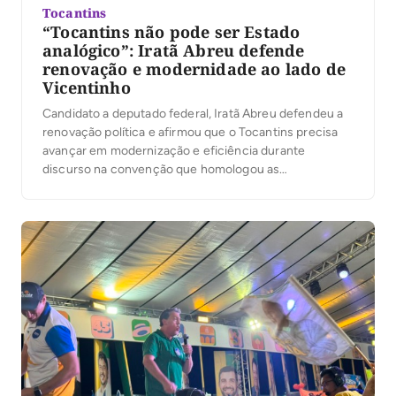
Tocantins
“Tocantins não pode ser Estado
analógico”: Iratã Abreu defende
renovação e modernidade ao lado de
Vicentinho
Candidato a deputado federal, Iratã Abreu defendeu a
renovação política e afirmou que o Tocantins precisa
avançar em modernização e eficiência durante
discurso na convenção que homologou as
candidaturas de Vicentinho Júnior ao governo do
Estado, de Amélio Cayres a vice-governador e de
Alexandre Guimarães ao Senado, na noite desta
quarta-feira, 5, em Palmas. Ao […]