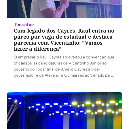
Tocantins
Com legado dos Cayres, Raul entra no
páreo por vaga de estadual e destaca
parceria com Vicentinho: “Vamos
fazer a diferença”
O empresário Raul Cayres aproveitou a convenção que
oficializou as candidaturas de Vicentinho Júnior ao
governo do Tocantins, de Amélio Cayres a vice-
governador e de Alexandre Guimarães ao Senado para
lançar sua pré-candidatura a deputado estadual. Em
discurso, ele defendeu renovação na Assembleia
Legislativa e afirmou que pretende atuar em áreas
como saúde, segurança pública […]