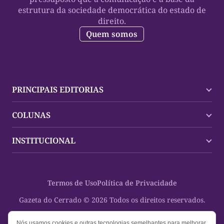
estrutura da sociedade democrática do estado de
direito.
Quem somos
PRINCIPAIS EDITORIAS
Últimas Notícias
COLUNAS
Palmas
Tocantins
Trocando em Miúdos
INSTITUCIONAL
Mundo
Policial
Política
Cultura Dinâmica
Midia Kit
Polícia
Saudabilidade
Contato
Termos de Uso
Política de Privacidade
Oportunidades
Planeta Vivo
Sobre
Cultura
Espaço Cidadania
Gazeta do Cerrado © 2026 Todos os direitos reservados.
Saúde
Turistando Gazeta
Educação
Nosso Direito
Nós usamos cookies e outras tecnologias semelhantes para melhorar