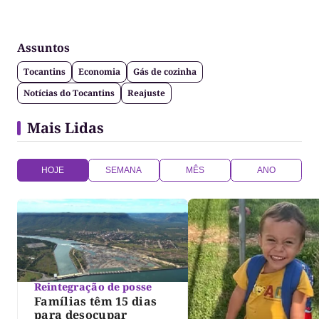
Assuntos
Tocantins
Economia
Gás de cozinha
Notícias do Tocantins
Reajuste
Mais Lidas
HOJE
SEMANA
MÊS
ANO
Reintegração de posse
Famílias têm 15 dias
para desocupar