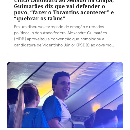
Único candidato ao Senado na chapa,
Guimarães diz que vai defender o
povo, “fazer o Tocantins acontecer” e
“quebrar os tabus”
Em um discurso carregado de emoção e recados
políticos, o deputado federal Alexandre Guimarães
(MDB) aproveitou a convenção que homologou a
candidatura de Vicentinho Júnior (PSDB) ao governo
para apresentar suas principais bandeiras como
candidato ao Senado: a duplicação da BR-153, a
ampliação das políticas de habitação e o fortalecimento
do desenvolvimento econômico do Tocantins. […]