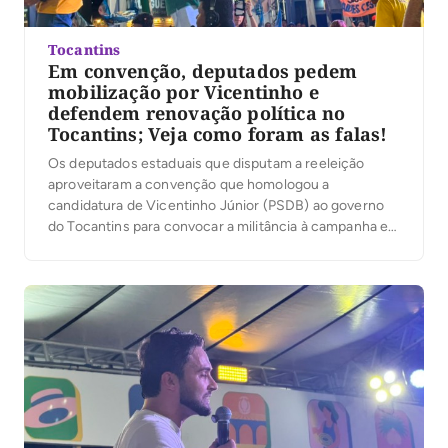
Tocantins
Em convenção, deputados pedem
mobilização por Vicentinho e
defendem renovação política no
Tocantins; Veja como foram as falas!
Os deputados estaduais que disputam a reeleição
aproveitaram a convenção que homologou a
candidatura de Vicentinho Júnior (PSDB) ao governo
do Tocantins para convocar a militância à campanha e
reforçar apoio à chapa formada por Amélio Cayres,
candidato a vice-governador, e Alexandre Guimarães,
ao Senado, ambos do MDB. Em comum, os discursos
falaram em mudança […]