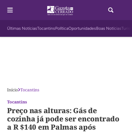
Últimas Notícias
Tocantins
Política
Oportunidades
Boas Notícias
Turis
Início
Tocantins
Tocantins
Preço nas alturas: Gás de
cozinha já pode ser encontrado
a R $140 em Palmas após