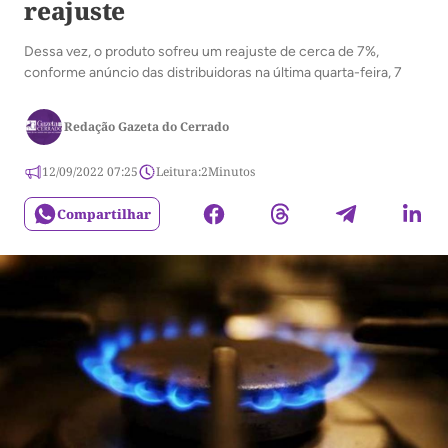
reajuste
Dessa vez, o produto sofreu um reajuste de cerca de 7%,
conforme anúncio das distribuidoras na última quarta-feira, 7
Redação Gazeta do Cerrado
12/09/2022 07:25
Leitura:
2
Minutos
Compartilhar