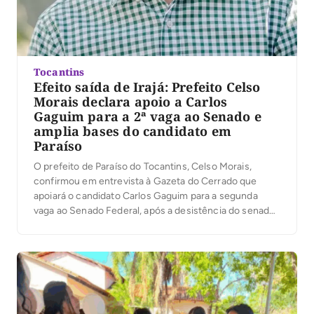
Tocantins
Efeito saída de Irajá: Prefeito Celso
Morais declara apoio a Carlos
Gaguim para a 2ª vaga ao Senado e
amplia bases do candidato em
Paraíso
O prefeito de Paraíso do Tocantins, Celso Morais,
confirmou em entrevista à Gazeta do Cerrado que
apoiará o candidato Carlos Gaguim para a segunda
vaga ao Senado Federal, após a desistência do senador
Irajá Abreu da disputa. Para a primeira vaga, Celso já
está desde o início com 100% de apoio ao senador
Eduardo Gomes, […]