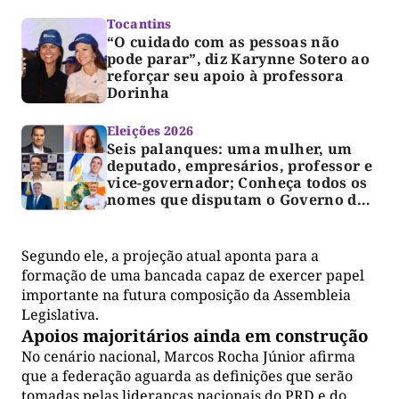
Tocantins
“O cuidado com as pessoas não
pode parar”, diz Karynne Sotero ao
reforçar seu apoio à professora
Dorinha
Eleições 2026
Seis palanques: uma mulher, um
deputado, empresários, professor e
vice-governador; Conheça todos os
nomes que disputam o Governo do
TO
Segundo ele, a projeção atual aponta para a
formação de uma bancada capaz de exercer papel
importante na futura composição da Assembleia
Legislativa.
Apoios majoritários ainda em construção
No cenário nacional, Marcos Rocha Júnior afirma
que a federação aguarda as definições que serão
tomadas pelas lideranças nacionais do PRD e do