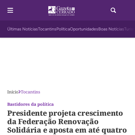
Últimas Notícias
Tocantins
Política
Oportunidades
Boas Notícias
Turis
Início
Tocantins
Bastidores da política
Presidente projeta crescimento
da Federação Renovação
Solidária e aposta em até quatro