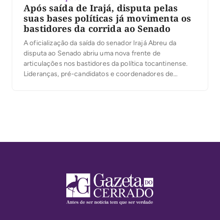
Após saída de Irajá, disputa pelas
suas bases políticas já movimenta os
bastidores da corrida ao Senado
A oficialização da saída do senador Irajá Abreu da
disputa ao Senado abriu uma nova frente de
articulações nos bastidores da política tocantinense.
Lideranças, pré-candidatos e coordenadores de
campanha já começam a mirar o capital político
deixado pelo senador, especialmente sua rede de
prefeitos, ex-prefeitos, vereadores e lideranças
municipais que vinham acompanhando seu projeto
eleitoral. […]