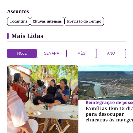
Assuntos
Tocantins
Chuvas intensas
Previsão do Tempo
Mais Lidas
HOJE
SEMANA
MÊS
ANO
Reintegração de poss
Famílias têm 15 di
para desocupar
chácaras às marge
do lago de Lajeado
determina Justiça