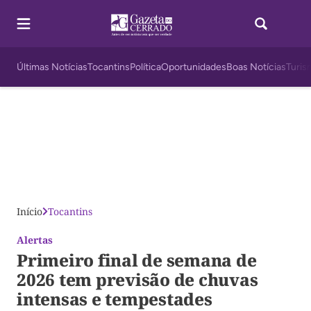
Últimas Notícias
Tocantins
Política
Oportunidades
Boas Notícias
Turis
Início
Tocantins
Alertas
Primeiro final de semana de
2026 tem previsão de chuvas
intensas e tempestades