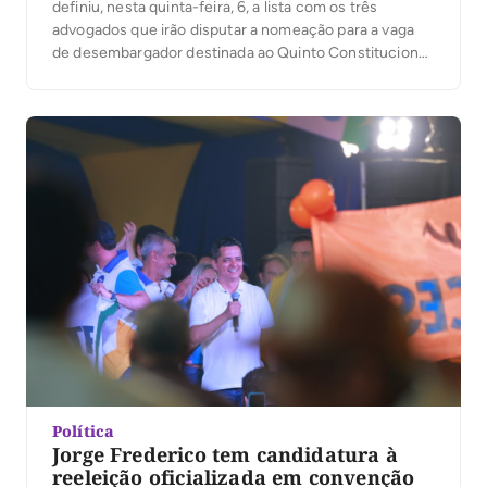
definiu, nesta quinta-feira, 6, a lista com os três
advogados que irão disputar a nomeação para a vaga
de desembargador destinada ao Quinto Constitucional.
A presidente do TJTO, desembargadora Maysa
Vendramini Rosal, que presidiu os trabalhos, ressaltou
na abertura da votação, que da lista sêxtupla com […]
Política
Jorge Frederico tem candidatura à
reeleição oficializada em convenção