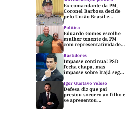
Ex-comandante da PM,
Coronel Barbosa decide
pelo União Brasil e
reforça chapa federal de
Dorinha
Política
Eduardo Gomes escolhe
mulher tenente da PM
com representatividade e
trajetória de superação
para compor segunda
Bastidores
suplência ao Senado
Impasse continua! PSD
fecha chapa, mas
impasse sobre Irajá segue
até o limite do prazo no
TRE; Laurez diz que nome
Igor Gustavo Veloso
dele não foi homologado
Defesa diz que pai
prestou socorro ao filho e
se apresentou
espontaneamente à
polícia após morte de
criança de 3 anos