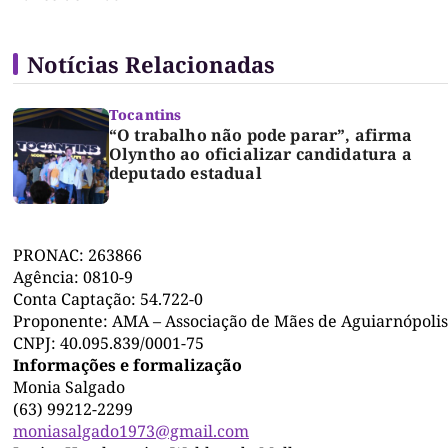
Notícias Relacionadas
Tocantins
“O trabalho não pode parar”, afirma
Olyntho ao oficializar candidatura a
deputado estadual
PRONAC: 263866
Agência: 0810-9
Conta Captação: 54.722-0
Proponente: AMA – Associação de Mães de Aguiarnópolis
CNPJ: 40.095.839/0001-75
Informações e formalização
Monia Salgado
(63) 99212-2299
moniasalgado1973@gmail.com