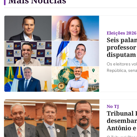
Mais Notícias
Eleições 2026
Seis pala
professor
disputam
Os eleitores vo
República, sena
No TJ
Tribunal P
desembarg
Antônio e