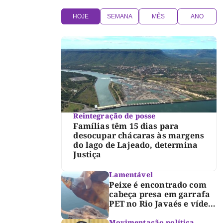
HOJE
SEMANA
MÊS
ANO
Reintegração de posse
Famílias têm 15 dias para
desocupar chácaras às margens
do lago de Lajeado, determina
Justiça
Lamentável
Peixe é encontrado com
cabeça presa em garrafa
PET no Rio Javaés e vídeo
alerta para impacto do
lixo nos rios
Movimentação política