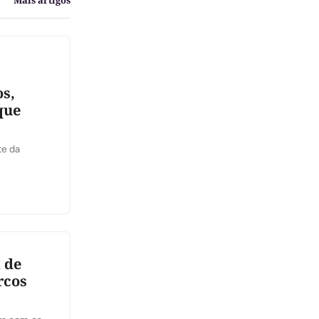
Mais artigos
s,
que
te da
a de
rcos