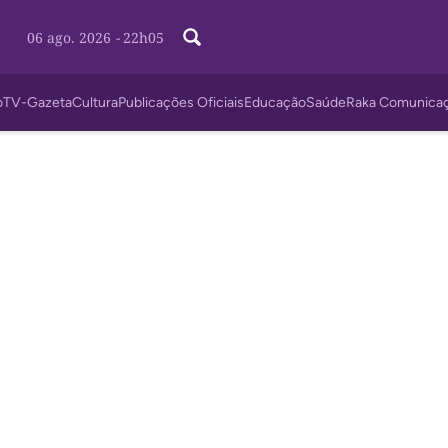
06 ago. 2026
-
22h05
o
TV-Gazeta
Cultura
Publicações Oficiais
Educação
Saúde
Raka Comunica