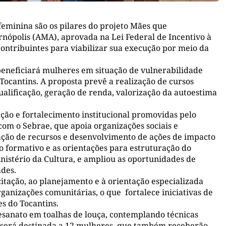
feminina são os pilares do projeto Mães que
nópolis (AMA), aprovada na Lei Federal de Incentivo à
contribuintes para viabilizar sua execução por meio da
beneficiará mulheres em situação de vulnerabilidade
 Tocantins. A proposta prevê a realização de cursos
qualificação, geração de renda, valorização da autoestima
tação e fortalecimento institucional promovidas pelo
om o Sebrae, que apoia organizações sociais e
ação de recursos e desenvolvimento de ações de impacto
o formativo e as orientações para estruturação do
nistério da Cultura, e ampliou as oportunidades de
ades.
tação, ao planejamento e à orientação especializada
ganizações comunitárias, o que fortalece iniciativas de
s do Tocantins.
tesanato em toalhas de louça, contemplando técnicas
 será destinada a 12 mulheres, que também receberão