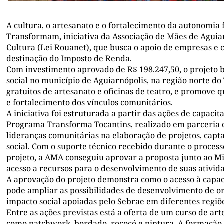
A cultura, o artesanato e o fortalecimento da autonomia 
Transformam, iniciativa da Associação de Mães de Aguiar
Cultura (Lei Rouanet), que busca o apoio de empresas e 
destinação do Imposto de Renda.
Com investimento aprovado de R$ 198.247,50, o projeto 
social no município de Aguiarnópolis, na região norte do
gratuitos de artesanato e oficinas de teatro, e promove 
e fortalecimento dos vínculos comunitários.
A iniciativa foi estruturada a partir das ações de capaci
Programa Transforma Tocantins, realizado em parceria c
lideranças comunitárias na elaboração de projetos, capt
social. Com o suporte técnico recebido durante o process
projeto, a AMA conseguiu aprovar a proposta junto ao Mi
acesso a recursos para o desenvolvimento de suas ativid
A aprovação do projeto demonstra como o acesso à capaci
pode ampliar as possibilidades de desenvolvimento de or
impacto social apoiadas pelo Sebrae em diferentes regiõe
Entre as ações previstas está a oferta de um curso de ar
como patchwork, bordado, rococó e pintura. A formação