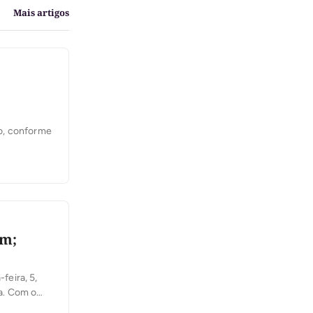
Mais artigos
o, conforme
om;
feira, 5,
a. Com o
nna, em