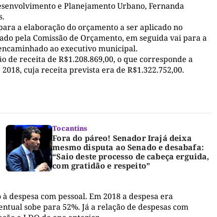
Desenvolvimento e Planejamento Urbano, Fernanda
s.
para a elaboração do orçamento a ser aplicado no
sado pela Comissão de Orçamento, em seguida vai para a
eencaminhado ao executivo municipal.
 de receita de R$1.208.869,00, o que corresponde a
018, cuja receita prevista era de R$1.322.752,00.
Tocantins
Fora do páreo! Senador Irajá deixa
mesmo disputa ao Senado e desabafa:
“Saio deste processo de cabeça erguida,
com gratidão e respeito”
 à despesa com pessoal. Em 2018 a despesa era
centual sobe para 52%. Já a relação de despesas com