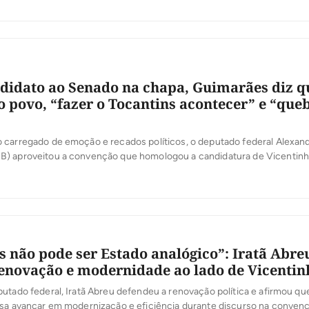
so eleitoral e antecede o registro das candidaturas da coligação, […]
didato ao Senado na chapa, Guimarães diz q
o povo, “fazer o Tocantins acontecer” e “que
 carregado de emoção e recados políticos, o deputado federal Alexan
) aproveitou a convenção que homologou a candidatura de Vicentinh
rno para apresentar suas principais bandeiras como candidato ao Sena
R-153, a ampliação das políticas de habitação e o fortalecimento do
o econômico do Tocantins. […]
s não pode ser Estado analógico”: Iratã Abre
enovação e modernidade ao lado de Vicentin
utado federal, Iratã Abreu defendeu a renovação política e afirmou qu
isa avançar em modernização e eficiência durante discurso na conven