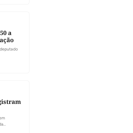
50 a
zação
a deputado
gistram
 em
da
ais uma