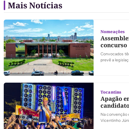
Mais Notícias
Nomeações
Assemble
concurso
Convocados têm
prevê a legislaç
Tocantins
Apagão em
candidato
Na convenção q
Vicentinho Jún
sistema de áud