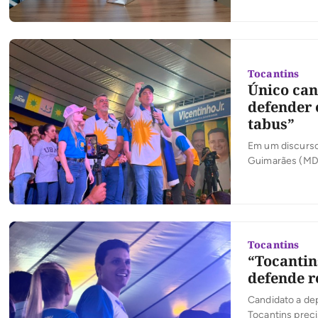
etapa do proces
Tocantins
Único can
defender 
tabus”
Em um discurso
Guimarães (MDB
(PSDB) ao gove
duplicação da B
desenvolviment
Tocantins
“Tocantin
defende r
Candidato a dep
Tocantins prec