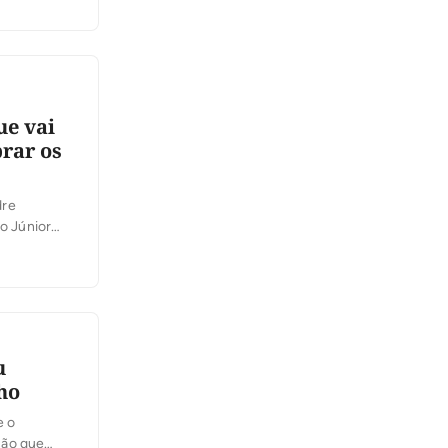
ue vai
brar os
dre
o Júnior
do: a
u
ho
e o
ção que