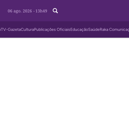
06 ago. 2026
-
13h49
o
TV-Gazeta
Cultura
Publicações Oficiais
Educação
Saúde
Raka Comunica