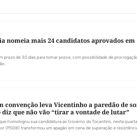
ia nomeia mais 24 candidatos aprovados em
 prazo de 30 dias para tomar posse, com possibilidade de prorrogaçã
ão.
 convenção leva Vicentinho a paredão de s
 diz que não vão “tirar a vontade de lutar”
ue homologou sua candidatura ao Governo do Tocantins, nesta quarta-
ior (PSDB) transformou um apagão em cena de superação e resistênci
io e iluminação interrompido no estacionamento do Ginásio Ayrton Se