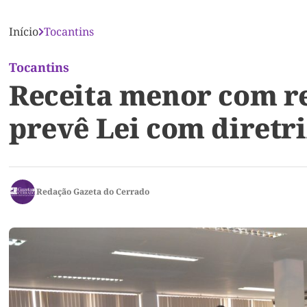
Início
Tocantins
Tocantins
Receita menor com re
prevê Lei com diretr
Redação Gazeta do Cerrado