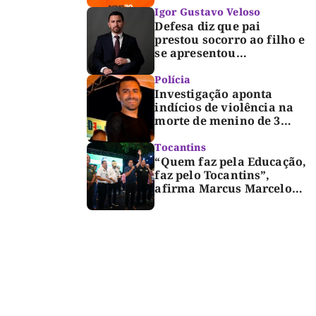
Igor Gustavo Veloso
Defesa diz que pai
prestou socorro ao filho e
se apresentou
espontaneamente à
polícia após morte de
Polícia
criança de 3 anos
Investigação aponta
indícios de violência na
morte de menino de 3
anos em Palmas
Tocantins
“Quem faz pela Educação,
faz pelo Tocantins”,
afirma Marcus Marcelo
durante reunião com
professores e lideranças
em Palmas