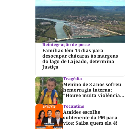
Reintegração de posse
Famílias têm 15 dias para
desocupar chácaras às margens
do lago de Lajeado, determina
Justiça
Tragédia
Menino de 3 anos sofreu
hemorragia interna;
"Houve muita violência",
diz diretor do IML
Tocantins
Ataídes escolhe
subtenente da PM para
vice; Saiba quem ela é!