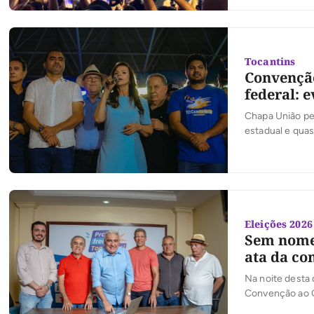
Palmas, o candi
Tocantins
Convenção
federal: 
Chapa União pel
estadual e quas
Eleições 2026
Sem nome 
ata da co
Na noite desta 
Convenção ao Go
convenção da co