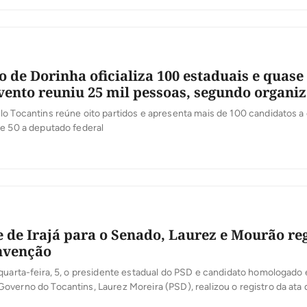
dato deixou o palco, subiu em um paredão de som e, iluminado por […]
 de Dorinha oficializa 100 estaduais e quase 
evento reuniu 25 mil pessoas, segundo organi
o Tocantins reúne oito partidos e apresenta mais de 100 candidatos 
e 50 a deputado federal
de Irajá para o Senado, Laurez e Mourão re
nvenção
quarta-feira, 5, o presidente estadual do PSD e candidato homologado
verno do Tocantins, Laurez Moreira (PSD), realizou o registro da ata 
ligação Pra Frente Tocantins junto à Justiça Eleitoral. O ato marca m