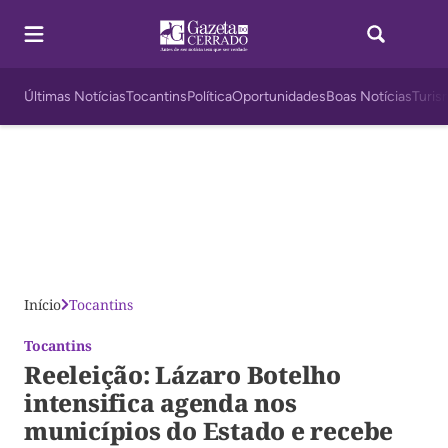
Últimas Notícias
Tocantins
Política
Oportunidades
Boas Notícias
Turis
Início
Tocantins
Tocantins
Reeleição: Lázaro Botelho
intensifica agenda nos
municípios do Estado e recebe