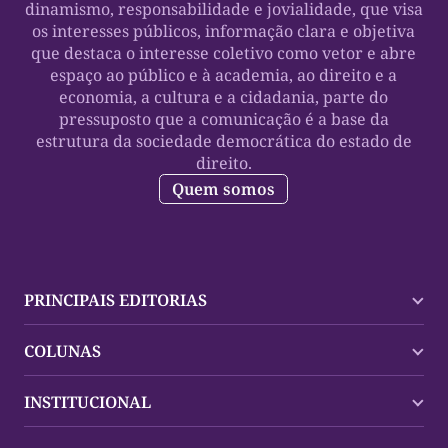
dinamismo, responsabilidade e jovialidade, que visa
os interesses públicos, informação clara e objetiva
que destaca o interesse coletivo como vetor e abre
espaço ao público e à academia, ao direito e a
economia, a cultura e a cidadania, parte do
pressuposto que a comunicação é a base da
estrutura da sociedade democrática do estado de
direito.
Quem somos
PRINCIPAIS EDITORIAS
Últimas Notícias
COLUNAS
Palmas
Tocantins
Trocando em Miúdos
INSTITUCIONAL
Mundo
Policial
Política
Cultura Dinâmica
Midia Kit