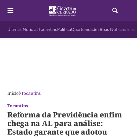
Últimas Notícias
Tocantins
Política
Oportunidades
Boas Notícias
Turis
Início
Tocantins
Tocantins
Reforma da Previdência enfim
chega na AL para análise:
Estado garante que adotou