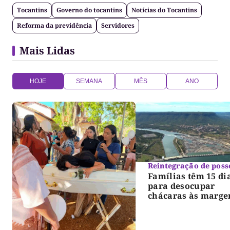
Tocantins
Governo do tocantins
Notícias do Tocantins
Reforma da previdência
Servidores
Mais Lidas
HOJE
SEMANA
MÊS
ANO
Reintegração de poss
Famílias têm 15 di
para desocupar
chácaras às marge
do lago de Lajeado
determina Justiça