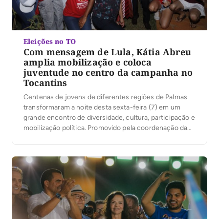
Eleições no TO
Com mensagem de Lula, Kátia Abreu
amplia mobilização e coloca
juventude no centro da campanha no
Tocantins
Centenas de jovens de diferentes regiões de Palmas
transformaram a noite desta sexta-feira (7) em um
grande encontro de diversidade, cultura, participação e
mobilização política. Promovido pela coordenação da
campanha do presidente Luiz Inácio Lula da Silva no
Tocantins, sob a liderança da ex-senadora Kátia Abreu,
o evento reuniu jovens de Palmas em torno de […]