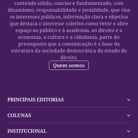
conteúdo sólido, conciso e fundamentado, com
dinamismo, responsabilidade e jovialidade, que visa
os interesses públicos, informação clara e objetiva
que destaca o interesse coletivo como vetor e abre
espaço ao público e à academia, ao direito e a
economia, a cultura e a cidadania, parte do
pressuposto que a comunicação é a base da
estrutura da sociedade democrática do estado de
direito.
Quem somos
PRINCIPAIS EDITORIAS
Últimas Notícias
COLUNAS
Palmas
Tocantins
Trocando em Miúdos
INSTITUCIONAL
Mundo
Policial