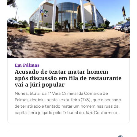
Em Pálmas
Acusado de tentar matar homem
após discussão em fila de restaurante
vai a júri popular
Nunes, titular da 1ª Vara Criminal da Comarca de
Palmas, decidiu, nesta sexta-feira (7/8), que o acusado
de ter atirado e tentado matar um homem nas ruas da
capital será julgado pelo Tribunal do Júri. Conforme o
processo, o crime aconteceu na manhã de 21 de
janeiro deste ano, na Quadra 101 Norte, na capital, […]