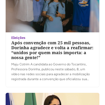
Eleições
Após convenção com 25 mil pessoas,
Dorinha agradece e volta a reafirmar:
“unidos por quem mais importa: a
nossa gente!”
Maju Cotrim A candidata ao Governo do Tocantins,
Professora Dorinha, publicou neste sábado, 8, um
vídeo nas redes sociais para agradecer a mobilização
registrada durante a convenção que oficializou sua
candidatura. Segundo a organização, mais de 25 mil
pessoas participaram do evento. No vídeo, Dorinha
destacou a presença das caravanas, lideranças e
apoiadores que participaram […]