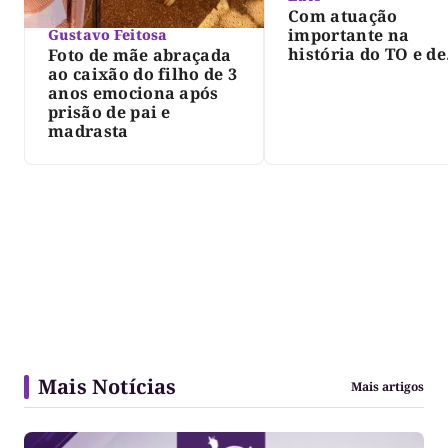
Com atuação
importante na
Gustavo Feitosa
história do TO e de
Foto de mãe abraçada
Palmas, morre Isra
ao caixão do filho de 3
Siqueira; Palmas
anos emociona após
decreta luto oficia
prisão de pai e
três dias
madrasta
Mais Notícias
Mais artigos