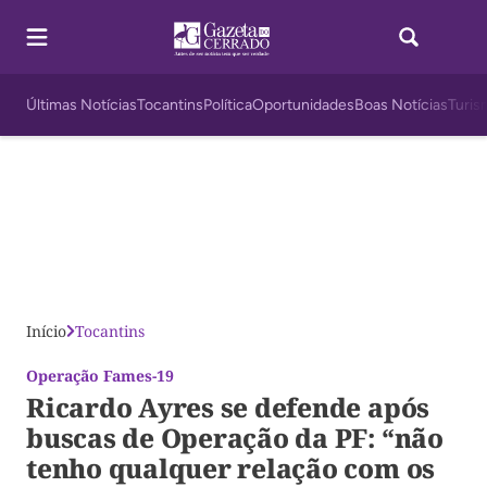
Últimas Notícias
Tocantins
Política
Oportunidades
Boas Notícias
Turis
Início
Tocantins
Operação Fames-19
Ricardo Ayres se defende após
buscas de Operação da PF: “não
tenho qualquer relação com os