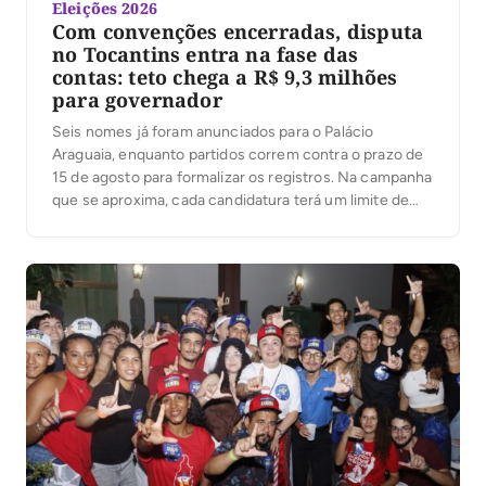
Eleições 2026
Com convenções encerradas, disputa
no Tocantins entra na fase das
contas: teto chega a R$ 9,3 milhões
para governador
Seis nomes já foram anunciados para o Palácio
Araguaia, enquanto partidos correm contra o prazo de
15 de agosto para formalizar os registros. Na campanha
que se aproxima, cada candidatura terá um limite de
despesas; ultrapassá-lo pode gerar multa igual ao valor
excedido. Com as convenções partidárias encerradas
e seis candidaturas anunciadas ao governo do […]