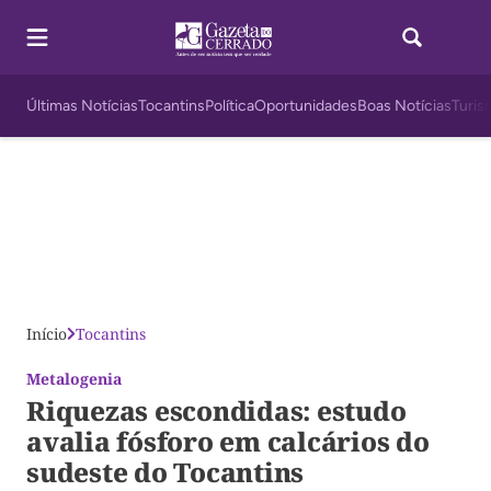
Últimas Notícias
Tocantins
Política
Oportunidades
Boas Notícias
Turis
Início
Tocantins
Metalogenia
Riquezas escondidas: estudo
avalia fósforo em calcários do
sudeste do Tocantins