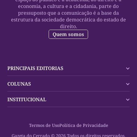
economia, a cultura e a cidadania, parte do
pressuposto que a comunicação é a base da
estrutura da sociedade democrática do estado de
direito.
Quem somos
PRINCIPAIS EDITORIAS
Últimas Notícias
COLUNAS
Palmas
Tocantins
Trocando em Miúdos
INSTITUCIONAL
Mundo
Policial
Política
Cultura Dinâmica
Midia Kit
Polícia
Saudabilidade
Contato
Termos de Uso
Política de Privacidade
Oportunidades
Planeta Vivo
Sobre
Cultura
Espaço Cidadania
Gazeta do Cerrado © 2026 Todos os direitos reservados.