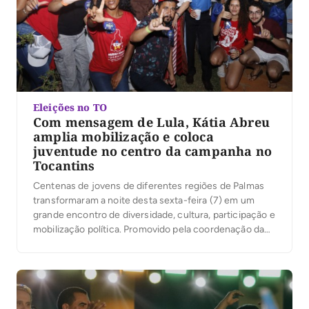
Eleições no TO
Com mensagem de Lula, Kátia Abreu
amplia mobilização e coloca
juventude no centro da campanha no
Tocantins
Centenas de jovens de diferentes regiões de Palmas
transformaram a noite desta sexta-feira (7) em um
grande encontro de diversidade, cultura, participação e
mobilização política. Promovido pela coordenação da
campanha do presidente Luiz Inácio Lula da Silva no
Tocantins, sob a liderança da ex-senadora Kátia Abreu,
o evento reuniu jovens de Palmas em torno de […]