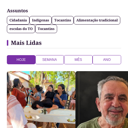
especializado em Comunicação e Semiótica pela
Assuntos
PUC-PR e Cultura e Antropologia pela UFT. Produtor
Cultural, atuou como professor universitário e tem
Cidadania
Indígenas
Tocantins
Alimentação tradicional
publicações no Brasil e no exterior. Atua nas áreas
de Web, Cinema, Rádio e Televisão.
escolas do TO
Tocantins
Mais Lidas
HOJE
SEMANA
MÊS
ANO