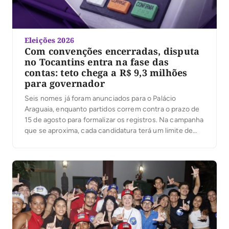
Eleições 2026
Com convenções encerradas, disputa
no Tocantins entra na fase das
contas: teto chega a R$ 9,3 milhões
para governador
Seis nomes já foram anunciados para o Palácio
Araguaia, enquanto partidos correm contra o prazo de
15 de agosto para formalizar os registros. Na campanha
que se aproxima, cada candidatura terá um limite de
despesas; ultrapassá-lo pode gerar multa igual ao valor
excedido. Com as convenções partidárias encerradas
e seis candidaturas anunciadas ao governo do […]