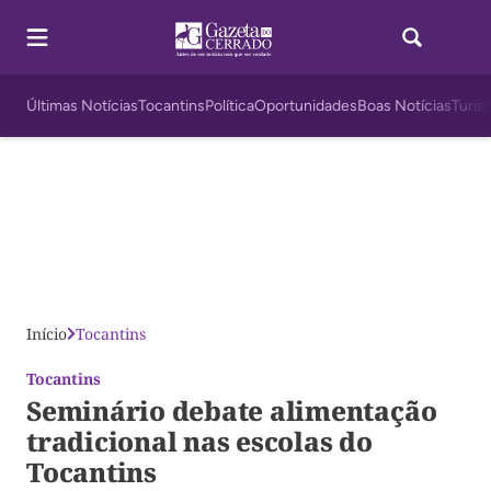
Últimas Notícias
Tocantins
Política
Oportunidades
Boas Notícias
Turis
Início
Tocantins
Tocantins
Seminário debate alimentação
tradicional nas escolas do
Tocantins