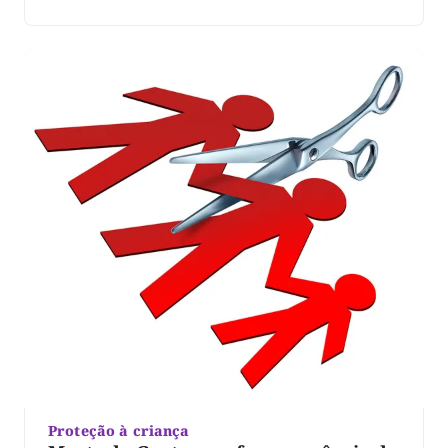
processo, o crime aconteceu na manhã de 21 de
janeiro deste ano, na Quadra 101 Norte, na capital, […]
Proteção à criança