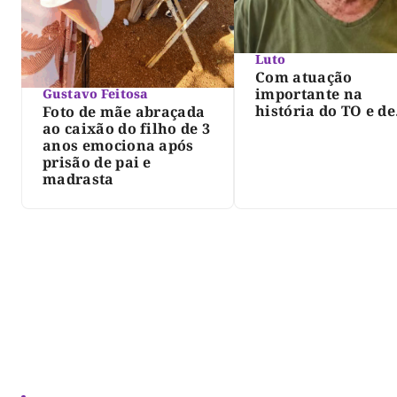
Luto
Com atuação
importante na
Gustavo Feitosa
história do TO e de
Foto de mãe abraçada
Palmas, morre Isra
ao caixão do filho de 3
Siqueira; Palmas
anos emociona após
decreta luto oficia
prisão de pai e
três dias
madrasta