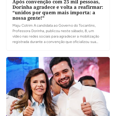
Após convenção com 25 mil pessoas,
Dorinha agradece e volta a reafirmar:
“unidos por quem mais importa: a
nossa gente!”
Maju Cotrim A candidata ao Governo do Tocantins,
Professora Dorinha, publicou neste sábado, 8, um
vídeo nas redes sociais para agradecer a mobilização
registrada durante a convenção que oficializou sua
candidatura. Segundo a organização, mais de 25 mil
pessoas participaram do evento. No vídeo, Dorinha
destacou a presença das caravanas, lideranças e
apoiadores que participaram […]