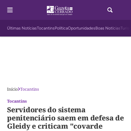
Últimas Notícias
Tocantins
Política
Oportunidades
Boas Notícias
Turis
Início
Tocantins
Tocantins
Servidores do sistema
penitenciário saem em defesa de
Gleidy e criticam "covarde