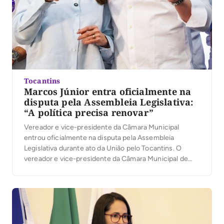
Tocantins
Marcos Júnior entra oficialmente na
disputa pela Assembleia Legislativa:
“A política precisa renovar”
Vereador e vice-presidente da Câmara Municipal
entrou oficialmente na disputa pela Assembleia
Legislativa durante ato da União pelo Tocantins. O
vereador e vice-presidente da Câmara Municipal de
Palmas, Marcos Júnior, oficializou sua candidatura a
deputado estadual durante a convenção da coligação
União pelo Tocantins, realizada na última quarta-feira,
5, no Espaço Cultural José Gomes Sobrinho, […]