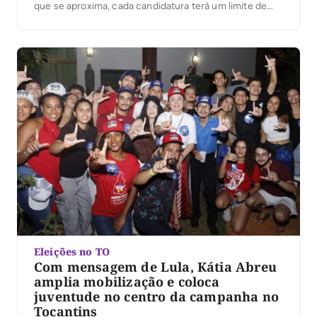
que se aproxima, cada candidatura terá um limite de
despesas; ultrapassá-lo pode gerar multa igual ao valor
excedido. Com as convenções partidárias encerradas
e seis candidaturas anunciadas ao governo do […]
Eleições no TO
Com mensagem de Lula, Kátia Abreu
amplia mobilização e coloca
juventude no centro da campanha no
Tocantins