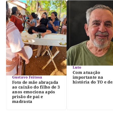
Luto
Com atuação
importante na
Gustavo Feitosa
história do TO e de
Foto de mãe abraçada
Palmas, morre Isra
ao caixão do filho de 3
Siqueira; Palmas
anos emociona após
decreta luto oficia
prisão de pai e
três dias
madrasta