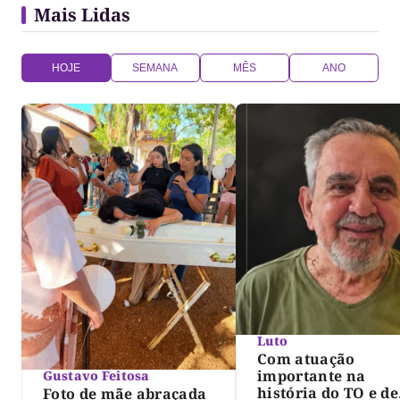
Mais Lidas
HOJE
SEMANA
MÊS
ANO
Luto
Com atuação
importante na
Gustavo Feitosa
história do TO e de
Foto de mãe abraçada