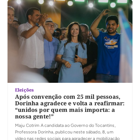
o evento reuniu jovens de Palmas em torno de […]
Eleições
Após convenção com 25 mil pessoas,
Dorinha agradece e volta a reafirmar:
“unidos por quem mais importa: a
nossa gente!”
Maju Cotrim A candidata ao Governo do Tocantins,
Professora Dorinha, publicou neste sábado, 8, um
vídeo nas redes sociais para agradecer a mobilização