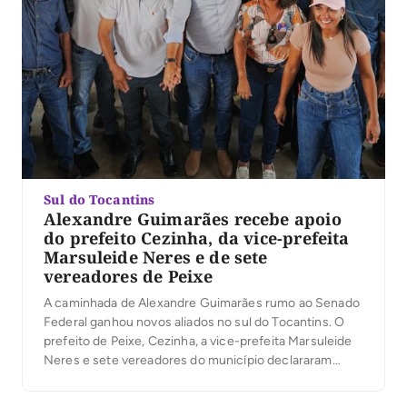
Sul do Tocantins
Alexandre Guimarães recebe apoio
do prefeito Cezinha, da vice-prefeita
Marsuleide Neres e de sete
vereadores de Peixe
A caminhada de Alexandre Guimarães rumo ao Senado
Federal ganhou novos aliados no sul do Tocantins. O
prefeito de Peixe, Cezinha, a vice-prefeita Marsuleide
Neres e sete vereadores do município declararam
apoio à candidatura do deputado federal ao Senado. A
manifestação das lideranças reforça a construção de