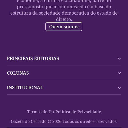
economia, a cultura e a cidadania, parte do
pressuposto que a comunicação é a base da
estrutura da sociedade democrática do estado de
direito.
Quem somos
PRINCIPAIS EDITORIAS
Últimas Notícias
COLUNAS
Palmas
Tocantins
Trocando em Miúdos
INSTITUCIONAL
Mundo
Policial
Política
Cultura Dinâmica
Midia Kit
Polícia
Saudabilidade
Contato
Termos de Uso
Política de Privacidade
Oportunidades
Planeta Vivo
Sobre
Cultura
Espaço Cidadania
Gazeta do Cerrado © 2026 Todos os direitos reservados.
Saúde
Turistando Gazeta