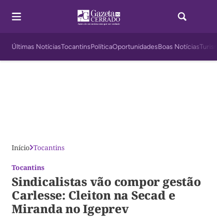
Últimas Notícias
Tocantins
Política
Oportunidades
Boas Notícias
Turis
Início
Tocantins
Tocantins
Sindicalistas vão compor gestão
Carlesse: Cleiton na Secad e
Miranda no Igeprev