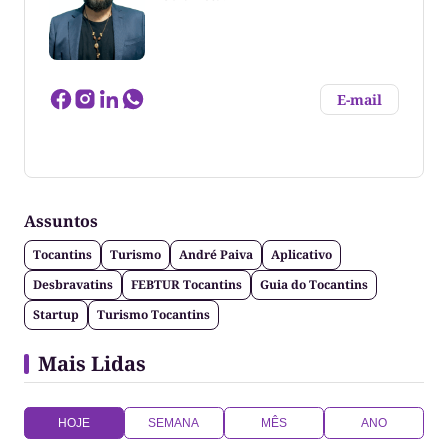
E-mail
Marco Aurélio Jacob cursou Comunicação Social -
Publicidade e Propaganda (UP - Curitiba),
especializado em Comunicação e Semiótica pela
Assuntos
PUC-PR e Cultura e Antropologia pela UFT. Produtor
Cultural, atuou como professor universitário e tem
Tocantins
Turismo
André Paiva
Aplicativo
publicações no Brasil e no exterior. Atua nas áreas
de Web, Cinema, Rádio e Televisão.
Desbravatins
FEBTUR Tocantins
Guia do Tocantins
Startup
Turismo Tocantins
Mais Lidas
HOJE
SEMANA
MÊS
ANO