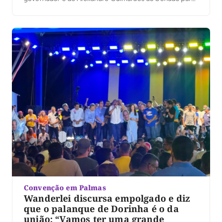
lançar sua pré-candidatura a deputado estadual. Em
discurso, ele defendeu renovação na Assembleia
Legislativa e afirmou que pretende atuar em áreas
como saúde, segurança pública […]
Convenção em Palmas
Wanderlei discursa empolgado e diz
que o palanque de Dorinha é o da
união: “Vamos ter uma grande