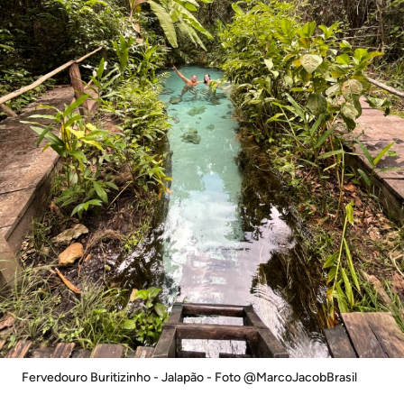
Fervedouro Buritizinho - Jalapão - Foto @MarcoJacobBrasil