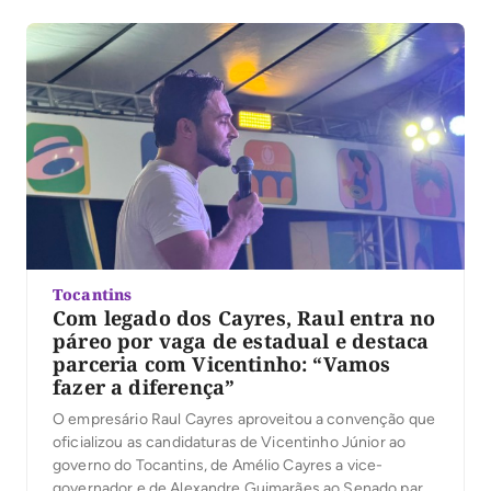
candidato a vice-governador, e Alexandre Guimarães,
ao Senado, ambos do MDB. Em comum, os discursos
falaram em mudança […]
Tocantins
Com legado dos Cayres, Raul entra no
páreo por vaga de estadual e destaca
parceria com Vicentinho: “Vamos
fazer a diferença”
O empresário Raul Cayres aproveitou a convenção que
oficializou as candidaturas de Vicentinho Júnior ao
governo do Tocantins, de Amélio Cayres a vice-
governador e de Alexandre Guimarães ao Senado para