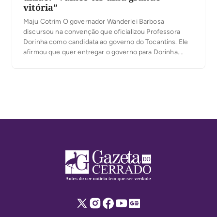
vitória”
Maju Cotrim O governador Wanderlei Barbosa
discursou na convenção que oficializou Professora
Dorinha como candidata ao governo do Tocantins. Ele
afirmou que quer entregar o governo para Dorinha.
“Vejo aqui o povo do nosso Estado vibrando”, disse.
Wanderlei lembrou a própria convenção e comparou os
eventos: destacou que a de Dorinha foi ainda maior e
[…]