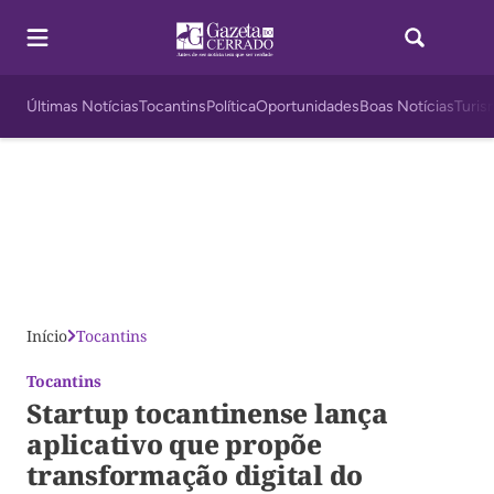
Últimas Notícias
Tocantins
Política
Oportunidades
Boas Notícias
Turis
Início
Tocantins
Tocantins
Startup tocantinense lança
aplicativo que propõe
transformação digital do