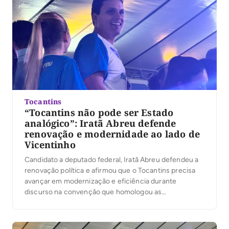
Tocantins
“Tocantins não pode ser Estado
analógico”: Iratã Abreu defende
renovação e modernidade ao lado de
Vicentinho
Candidato a deputado federal, Iratã Abreu defendeu a
renovação política e afirmou que o Tocantins precisa
avançar em modernização e eficiência durante
discurso na convenção que homologou as
candidaturas de Vicentinho Júnior ao governo do
Estado, de Amélio Cayres a vice-governador e de
Alexandre Guimarães ao Senado, na noite desta