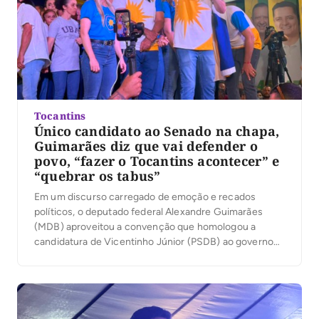
Tocantins
Único candidato ao Senado na chapa,
Guimarães diz que vai defender o
povo, “fazer o Tocantins acontecer” e
“quebrar os tabus”
Em um discurso carregado de emoção e recados
políticos, o deputado federal Alexandre Guimarães
(MDB) aproveitou a convenção que homologou a
candidatura de Vicentinho Júnior (PSDB) ao governo
para apresentar suas principais bandeiras como
candidato ao Senado: a duplicação da BR-153, a
ampliação das políticas de habitação e o fortalecimento
do desenvolvimento econômico do Tocantins. […]