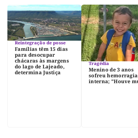
Reintegração de posse
Famílias têm 15 dias
para desocupar
chácaras às margens
Tragédia
do lago de Lajeado,
Menino de 3 anos
determina Justiça
sofreu hemorragia
interna; "Houve m
violência", diz dir
do IML