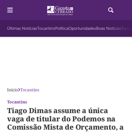
Últimas Notícias
Tocantins
Política
Oportunidades
Boas Notícias
Turis
Início
Tocantins
Tocantins
Tiago Dimas assume a única
vaga de titular do Podemos na
Comissão Mista de Orçamento, a