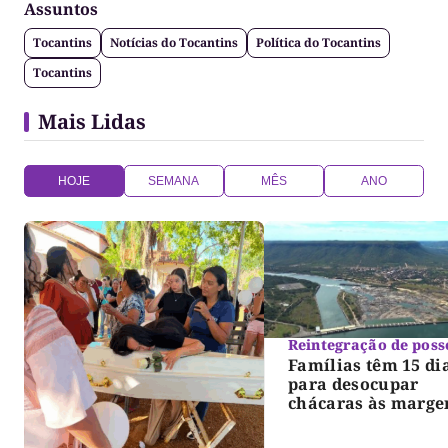
Assuntos
Tocantins
Notícias do Tocantins
Política do Tocantins
Tocantins
Mais Lidas
HOJE
SEMANA
MÊS
ANO
Reintegração de poss
Famílias têm 15 di
para desocupar
chácaras às marge
do lago de Lajeado
determina Justiça