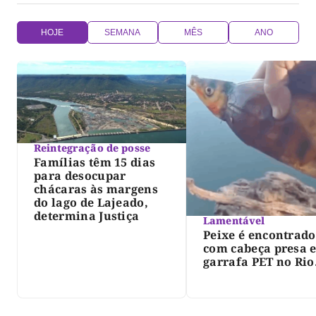
HOJE
SEMANA
MÊS
ANO
Reintegração de posse
Famílias têm 15 dias
para desocupar
chácaras às margens
do lago de Lajeado,
determina Justiça
Lamentável
Peixe é encontrado
com cabeça presa 
garrafa PET no Rio
Javaés e vídeo aler
para impacto do li
nos rios