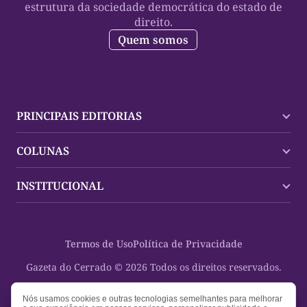
estrutura da sociedade democrática do estado de
direito.
Quem somos
PRINCIPAIS EDITORIAS
Últimas Notícias
COLUNAS
Palmas
Tocantins
Trocando em Miúdos
INSTITUCIONAL
Mundo
Policial
Política
Cultura Dinâmica
Midia Kit
Polícia
Saudabilidade
Contato
Termos de Uso
Política de Privacidade
Oportunidades
Planeta Vivo
Sobre
Cultura
Espaço Cidadania
Gazeta do Cerrado © 2026 Todos os direitos reservados.
Saúde
Turistando Gazeta
Educação
Nosso Direito
Nós usamos cookies e outras tecnologias semelhantes para melhorar