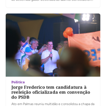
A presidente do TJTO, desembargadora Maysa
Vendramini Rosal, que presidiu os trabalhos, ressaltou
na abertura da votação, que da lista sêxtupla com […]
Política
Jorge Frederico tem candidatura à
reeleição oficializada em convenção
do PSDB
Ato em Palmas reuniu multidão e consolidou a chapa da