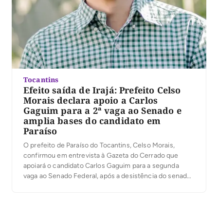
Tocantins
Efeito saída de Irajá: Prefeito Celso
Morais declara apoio a Carlos
Gaguim para a 2ª vaga ao Senado e
amplia bases do candidato em
Paraíso
O prefeito de Paraíso do Tocantins, Celso Morais,
confirmou em entrevista à Gazeta do Cerrado que
apoiará o candidato Carlos Gaguim para a segunda
vaga ao Senado Federal, após a desistência do senador
Irajá Abreu da disputa. Para a primeira vaga, Celso já
está desde o início com 100% de apoio ao senador
Eduardo Gomes, […]