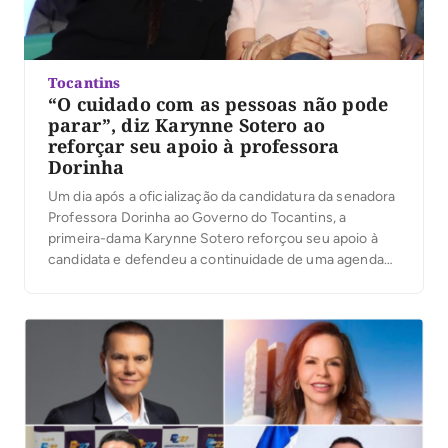
Tocantins
“O cuidado com as pessoas não pode
parar”, diz Karynne Sotero ao
reforçar seu apoio à professora
Dorinha
Um dia após a oficialização da candidatura da senadora
Professora Dorinha ao Governo do Tocantins, a
primeira-dama Karynne Sotero reforçou seu apoio à
candidata e defendeu a continuidade de uma agenda
voltada ao cuidado com as pessoas, à proteção social e
à atenção às famílias tocantinenses. Em vídeo
publicado nesta quinta-feira, 6, Karynne reafirmou sua
[…]