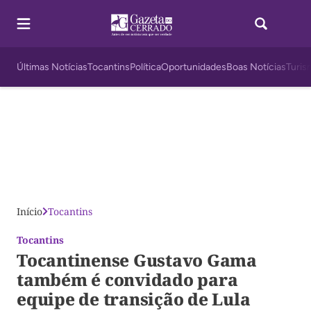
Últimas Notícias
Tocantins
Política
Oportunidades
Boas Notícias
Turis
Início
Tocantins
Tocantins
Tocantinense Gustavo Gama
também é convidado para
equipe de transição de Lula