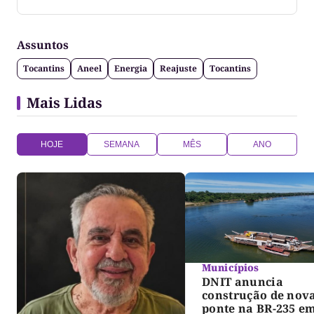
Jornalista formado pela Universidade Federal do
Tocantins
Assuntos
Tocantins
Aneel
Energia
Reajuste
Tocantins
Mais Lidas
HOJE
SEMANA
MÊS
ANO
Municípios
DNIT anuncia
construção de nov
ponte na BR-235 e