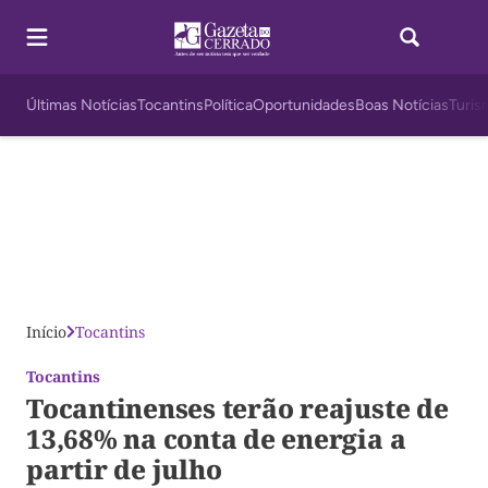
Últimas Notícias
Tocantins
Política
Oportunidades
Boas Notícias
Turis
Início
Tocantins
Tocantins
Tocantinenses terão reajuste de
13,68% na conta de energia a
partir de julho