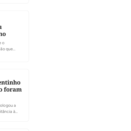
u
ho
e o
ção que
res a vice-
almas. Ao
entinho
mo foram
ologou a
tância à
rnador, e
em mudança