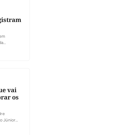
gistram
 em
da
ais uma
ue vai
brar os
dre
o Júnior
do: a