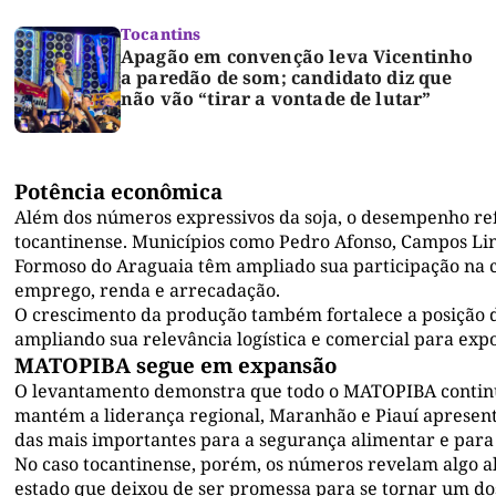
Tocantins
Apagão em convenção leva Vicentinho
a paredão de som; candidato diz que
não vão “tirar a vontade de lutar”
Potência econômica
Além dos números expressivos da soja, o desempenho re
tocantinense. Municípios como Pedro Afonso, Campos Lind
Formoso do Araguaia têm ampliado sua participação na c
emprego, renda e arrecadação.
O crescimento da produção também fortalece a posição d
ampliando sua relevância logística e comercial para exp
MATOPIBA segue em expansão
O levantamento demonstra que todo o MATOPIBA continu
mantém a liderança regional, Maranhão e Piauí apresen
das mais importantes para a segurança alimentar e para
No caso tocantinense, porém, os números revelam algo 
estado que deixou de ser promessa para se tornar um dos