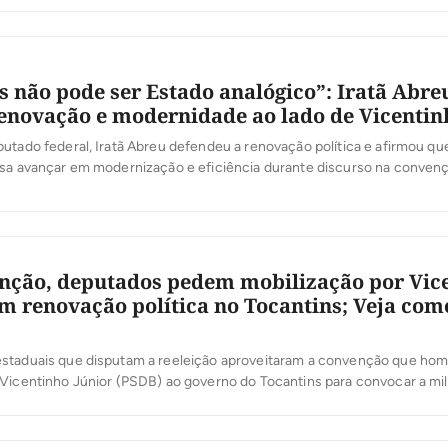
o econômico do Tocantins. […]
s não pode ser Estado analógico”: Iratã Abre
enovação e modernidade ao lado de Vicentin
utado federal, Iratã Abreu defendeu a renovação política e afirmou qu
isa avançar em modernização e eficiência durante discurso na conven
andidaturas de Vicentinho Júnior ao governo do Estado, de Amélio Cay
 Alexandre Guimarães ao Senado, na noite desta quarta-feira, 5, em P
nção, deputados pedem mobilização por Vic
m renovação política no Tocantins; Veja co
staduais que disputam a reeleição aproveitaram a convenção que hom
Vicentinho Júnior (PSDB) ao governo do Tocantins para convocar a mili
orçar apoio à chapa formada por Amélio Cayres, candidato a vice-gove
arães, ao Senado, ambos do MDB. Em comum, os discursos falaram 