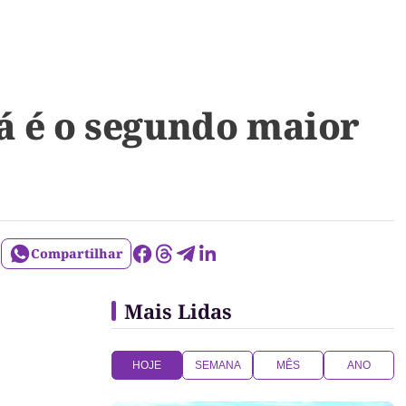
á é o segundo maior
Compartilhar
Mais Lidas
HOJE
SEMANA
MÊS
ANO