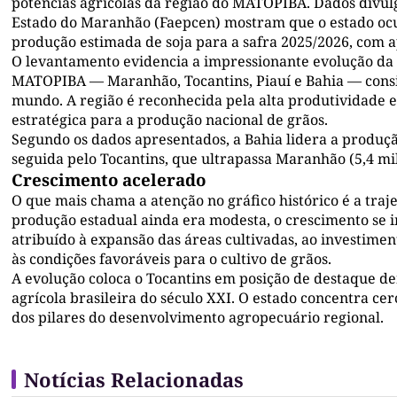
potências agrícolas da região do MATOPIBA. Dados divul
Estado do Maranhão (Faepcen) mostram que o estado ocu
produção estimada de soja para a safra 2025/2026, com 
O levantamento evidencia a impressionante evolução da
MATOPIBA — Maranhão, Tocantins, Piauí e Bahia — consid
mundo. A região é reconhecida pela alta produtividade e
estratégica para a produção nacional de grãos.
Segundo os dados apresentados, a Bahia lidera a produçã
seguida pelo Tocantins, que ultrapassa Maranhão (5,4 mil
Crescimento acelerado
O que mais chama a atenção no gráfico histórico é a traj
produção estadual ainda era modesta, o crescimento se i
atribuído à expansão das áreas cultivadas, ao investiment
às condições favoráveis para o cultivo de grãos.
A evolução coloca o Tocantins em posição de destaque de
agrícola brasileira do século XXI. O estado concentra c
dos pilares do desenvolvimento agropecuário regional.
Notícias Relacionadas