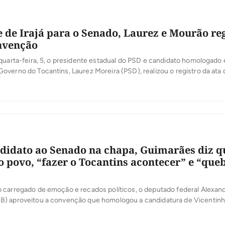
de Irajá para o Senado, Laurez e Mourão re
nvenção
quarta-feira, 5, o presidente estadual do PSD e candidato homologado
verno do Tocantins, Laurez Moreira (PSD), realizou o registro da ata 
ligação Pra Frente Tocantins junto à Justiça Eleitoral. O ato marca m
so eleitoral e antecede o registro das candidaturas da coligação, […]
didato ao Senado na chapa, Guimarães diz q
o povo, “fazer o Tocantins acontecer” e “que
 carregado de emoção e recados políticos, o deputado federal Alexan
) aproveitou a convenção que homologou a candidatura de Vicentinh
rno para apresentar suas principais bandeiras como candidato ao Sena
R-153, a ampliação das políticas de habitação e o fortalecimento do