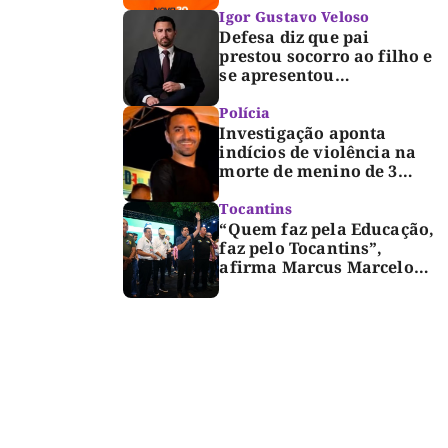
Igor Gustavo Veloso
Defesa diz que pai
prestou socorro ao filho e
se apresentou
espontaneamente à
polícia após morte de
Polícia
criança de 3 anos
Investigação aponta
indícios de violência na
morte de menino de 3
anos em Palmas
Tocantins
“Quem faz pela Educação,
faz pelo Tocantins”,
afirma Marcus Marcelo
durante reunião com
professores e lideranças
em Palmas