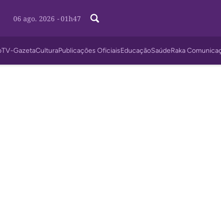
06 ago. 2026
-
01h47
o
TV-Gazeta
Cultura
Publicações Oficiais
Educação
Saúde
Raka Comunica