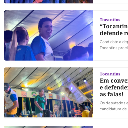
desenvolviment
Tocantins
“Tocantin
defende r
Candidato a dep
Tocantins prec
homologou as c
governador e de
[…]
Tocantins
Em conve
e defende
as falas!
Os deputados e
candidatura de 
campanha e ref
Alexandre Guim
[…]