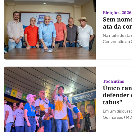
Eleições 2026
Sem nome 
ata da co
Na noite desta 
Convenção ao Go
convenção da co
etapa do proces
Tocantins
Único can
defender 
tabus”
Em um discurso
Guimarães (MDB
(PSDB) ao gove
duplicação da B