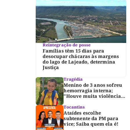
Reintegração de posse
Famílias têm 15 dias para
desocupar chácaras às margens
do lago de Lajeado, determina
Justiça
Tragédia
Menino de 3 anos sofreu
hemorragia interna;
"Houve muita violência",
diz diretor do IML
Tocantins
Ataídes escolhe
subtenente da PM para
vice; Saiba quem ela é!