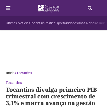
Últimas Notícias
Tocantins
Política
Oportunidades
Boas Notícias
Turis
Início
Tocantins
Tocantins
Tocantins divulga primeiro PIB
trimestral com crescimento de
3,1% e marca avanço na gestão