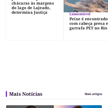
chácaras às margens
do lago de Lajeado,
determina Justiça
Lamentável
Peixe é encontrado
com cabeça presa 
garrafa PET no Rio
Javaés e vídeo aler
para impacto do li
nos rios
Mais Notícias
Mais artigos