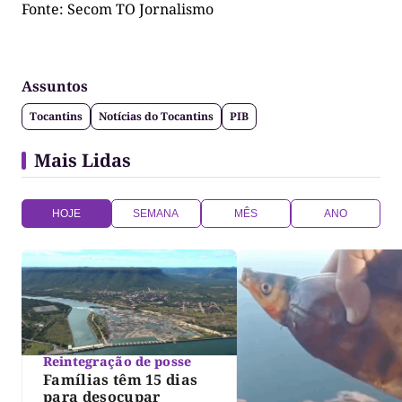
Fonte: Secom TO Jornalismo
Assuntos
Tocantins
Notícias do Tocantins
PIB
Mais Lidas
HOJE
SEMANA
MÊS
ANO
Reintegração de posse
Famílias têm 15 dias
para desocupar