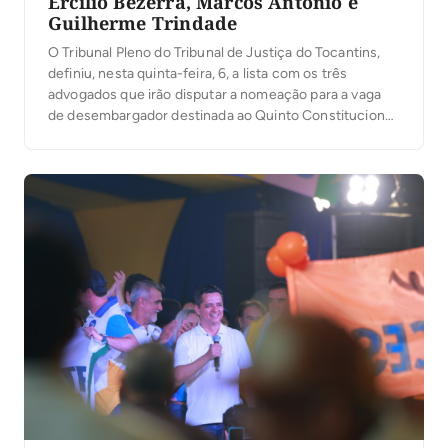
Ercílio Bezerra, Marcos Antônio e
Guilherme Trindade
O Tribunal Pleno do Tribunal de Justiça do Tocantins,
definiu, nesta quinta-feira, 6, a lista com os três
advogados que irão disputar a nomeação para a vaga
de desembargador destinada ao Quinto Constitucional.
A presidente do TJTO, desembargadora Maysa
Vendramini Rosal, que presidiu os trabalhos, ressaltou
na abertura da votação, que da lista sêxtupla com […]