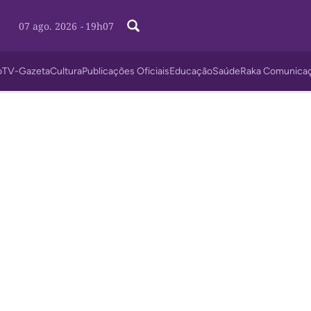
07 ago. 2026
-
19h07
o
TV-Gazeta
Cultura
Publicações Oficiais
Educação
Saúde
Raka Comunica