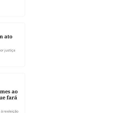
m ato
or justiça
omes ao
ue fará
 à reeleição