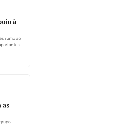
poio à
ães rumo ao
mportantes
 as
 grupo