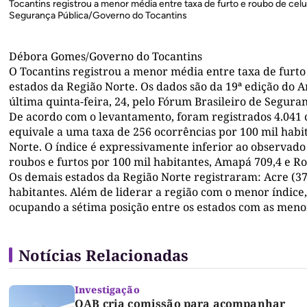
Tocantins registrou a menor média entre taxa de furto e roubo de celu
Segurança Pública/Governo do Tocantins
Débora Gomes/Governo do Tocantins
O Tocantins registrou a menor média entre taxa de furto 
estados da Região Norte. Os dados são da 19ª edição do A
última quinta-feira, 24, pelo Fórum Brasileiro de Segura
De acordo com o levantamento, foram registrados 4.041 c
equivale a uma taxa de 256 ocorrências por 100 mil habit
Norte. O índice é expressivamente inferior ao observa
roubos e furtos por 100 mil habitantes, Amapá 709,4 e Ro
Os demais estados da Região Norte registraram: Acre (37
habitantes. Além de liderar a região com o menor índice
ocupando a sétima posição entre os estados com as menor
Notícias Relacionadas
Investigação
OAB cria comissão para acompanhar