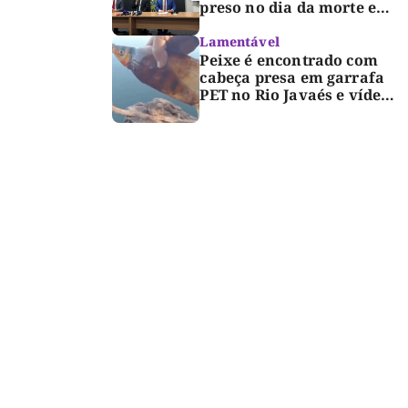
preso no dia da morte e
detalha avanço da
investigação
Lamentável
Peixe é encontrado com
cabeça presa em garrafa
PET no Rio Javaés e vídeo
alerta para impacto do
lixo nos rios