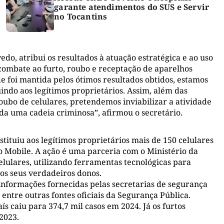
garante atendimentos do SUS e Servir
no Tocantins
do, atribui os resultados à atuação estratégica e ao uso
no combate ao furto, roubo e receptação de aparelhos
e foi mantida pelos ótimos resultados obtidos, estamos
indo aos legítimos proprietários. Assim, além das
oubo de celulares, pretendemos inviabilizar a atividade
da uma cadeia criminosa”, afirmou o secretário.
tituiu aos legítimos proprietários mais de 150 celulares
 Mobile. A ação é uma parceria com o Ministério da
elulares, utilizando ferramentas tecnológicas para
aos seus verdadeiros donos.
informações fornecidas pelas secretarias de segurança
l, entre outras fontes oficiais da Segurança Pública.
 caiu para 374,7 mil casos em 2024. Já os furtos
2023.