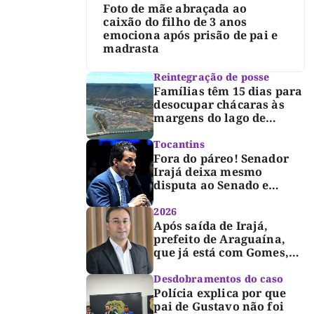
Foto de mãe abraçada ao
caixão do filho de 3 anos
emociona após prisão de pai e
madrasta
Reintegração de posse
Famílias têm 15 dias para
desocupar chácaras às
margens do lago de
Lajeado, determina
Justiça
Tocantins
Fora do páreo! Senador
Irajá deixa mesmo
disputa ao Senado e
desabafa: “Saio deste
processo de cabeça
2026
erguida, com gratidão e
Após saída de Irajá,
respeito”
prefeito de Araguaína,
que já está com Gomes,
entra também na
campanha de Dimas e
Desdobramentos do caso
fará anúncio oficial
Polícia explica por que
pai de Gustavo não foi