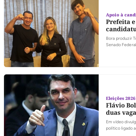
Apoio à cand
Prefeita 
candidat
Bora produzir 
Senado Federal 
lideranças polít
Eleições 2026
Flávio Bo
duas vaga
Em vídeo divulg
político ligado