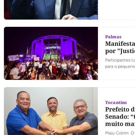
Palmas
Manifesta
por "Just
Participantes c
para o pequeno 
Tocantins
Prefeito 
Senado: “
muito ma
Maju Cotrim O p