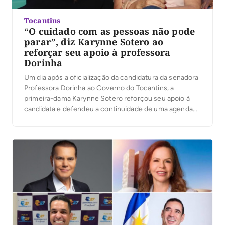
Tocantins
“O cuidado com as pessoas não pode
parar”, diz Karynne Sotero ao
reforçar seu apoio à professora
Dorinha
Um dia após a oficialização da candidatura da senadora
Professora Dorinha ao Governo do Tocantins, a
primeira-dama Karynne Sotero reforçou seu apoio à
candidata e defendeu a continuidade de uma agenda
voltada ao cuidado com as pessoas, à proteção social e
à atenção às famílias tocantinenses. Em vídeo
publicado nesta quinta-feira, 6, Karynne reafirmou sua
[…]