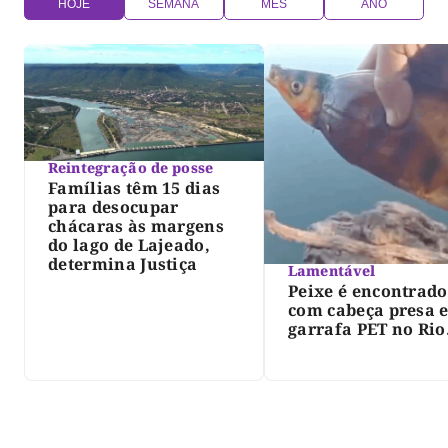
HOJE
SEMANA
MÊS
ANO
Reintegração de posse
Famílias têm 15 dias
para desocupar
chácaras às margens
do lago de Lajeado,
determina Justiça
Lamentável
Peixe é encontrado
com cabeça presa 
garrafa PET no Rio
Javaés e vídeo aler
para impacto do li
nos rios