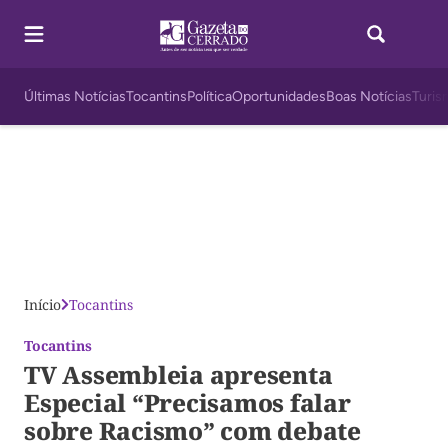
Últimas Notícias
Tocantins
Política
Oportunidades
Boas Notícias
Turis
Início
Tocantins
Tocantins
TV Assembleia apresenta
Especial “Precisamos falar
sobre Racismo” com debate