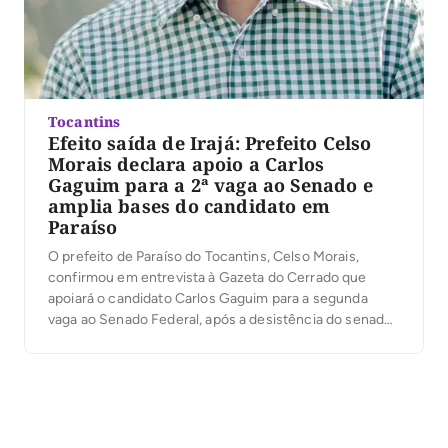
Tocantins
Efeito saída de Irajá: Prefeito Celso
Morais declara apoio a Carlos
Gaguim para a 2ª vaga ao Senado e
amplia bases do candidato em
Paraíso
O prefeito de Paraíso do Tocantins, Celso Morais,
confirmou em entrevista à Gazeta do Cerrado que
apoiará o candidato Carlos Gaguim para a segunda
vaga ao Senado Federal, após a desistência do senador
Irajá Abreu da disputa. Para a primeira vaga, Celso já
está desde o início com 100% de apoio ao senador
Eduardo Gomes, […]