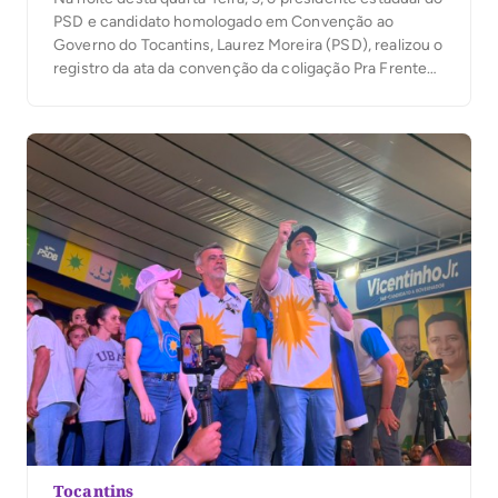
PSD e candidato homologado em Convenção ao
Governo do Tocantins, Laurez Moreira (PSD), realizou o
registro da ata da convenção da coligação Pra Frente
Tocantins junto à Justiça Eleitoral. O ato marca mais
uma etapa do processo eleitoral e antecede o registro
das candidaturas da coligação, […]
Tocantins