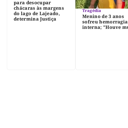
para desocupar
chácaras às margens
Tragédia
do lago de Lajeado,
Menino de 3 anos
determina Justiça
sofreu hemorragia
interna; "Houve m
violência", diz dir
do IML