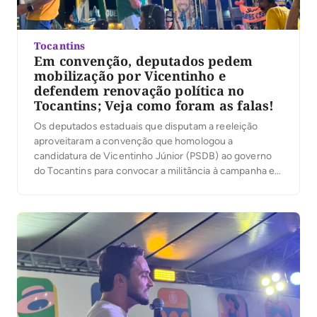
Tocantins
Em convenção, deputados pedem
mobilização por Vicentinho e
defendem renovação política no
Tocantins; Veja como foram as falas!
Os deputados estaduais que disputam a reeleição
aproveitaram a convenção que homologou a
candidatura de Vicentinho Júnior (PSDB) ao governo
do Tocantins para convocar a militância à campanha e
reforçar apoio à chapa formada por Amélio Cayres,
candidato a vice-governador, e Alexandre Guimarães,
ao Senado, ambos do MDB. Em comum, os discursos
falaram em mudança […]