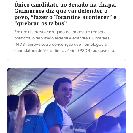
Único candidato ao Senado na chapa,
Guimarães diz que vai defender o
povo, “fazer o Tocantins acontecer” e
“quebrar os tabus”
Em um discurso carregado de emoção e recados
políticos, o deputado federal Alexandre Guimarães
(MDB) aproveitou a convenção que homologou a
candidatura de Vicentinho Júnior (PSDB) ao governo
para apresentar suas principais bandeiras como
candidato ao Senado: a duplicação da BR-153, a
ampliação das políticas de habitação e o fortalecimento
do desenvolvimento econômico do Tocantins. […]