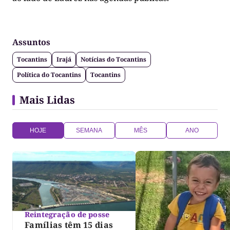
Assuntos
Tocantins
Irajá
Notícias do Tocantins
Política do Tocantins
Tocantins
Mais Lidas
HOJE
SEMANA
MÊS
ANO
Reintegração de posse
Famílias têm 15 dias