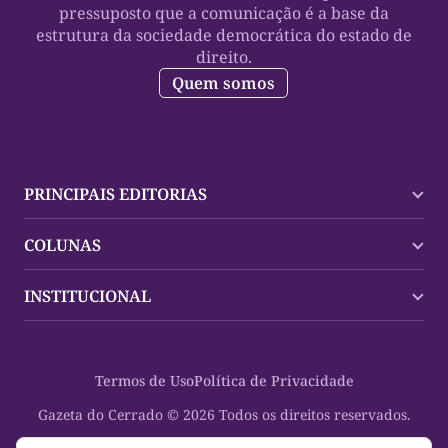
pressuposto que a comunicação é a base da
estrutura da sociedade democrática do estado de
direito.
Quem somos
PRINCIPAIS EDITORIAS
Últimas Notícias
COLUNAS
Palmas
Tocantins
Trocando em Miúdos
INSTITUCIONAL
Mundo
Policial
Política
Cultura Dinâmica
Midia Kit
Polícia
Saudabilidade
Contato
Termos de Uso
Política de Privacidade
Oportunidades
Planeta Vivo
Sobre
Cultura
Espaço Cidadania
Gazeta do Cerrado © 2026 Todos os direitos reservados.
Saúde
Turistando Gazeta