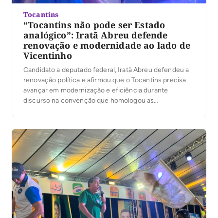
Tocantins
“Tocantins não pode ser Estado
analógico”: Iratã Abreu defende
renovação e modernidade ao lado de
Vicentinho
Candidato a deputado federal, Iratã Abreu defendeu a
renovação política e afirmou que o Tocantins precisa
avançar em modernização e eficiência durante
discurso na convenção que homologou as
candidaturas de Vicentinho Júnior ao governo do
Estado, de Amélio Cayres a vice-governador e de
Alexandre Guimarães ao Senado, na noite desta
quarta-feira, 5, em Palmas. Ao […]