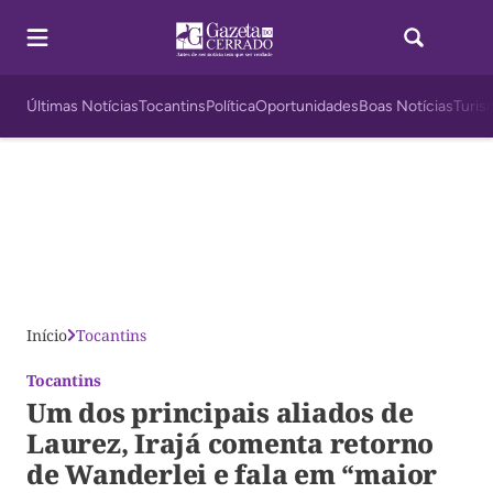
Últimas Notícias
Tocantins
Política
Oportunidades
Boas Notícias
Turis
Início
Tocantins
Tocantins
Um dos principais aliados de
Laurez, Irajá comenta retorno
de Wanderlei e fala em “maior