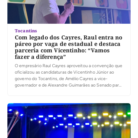
Tocantins
Com legado dos Cayres, Raul entra no
páreo por vaga de estadual e destaca
parceria com Vicentinho: “Vamos
fazer a diferença”
O empresário Raul Cayres aproveitou a convenção que
oficializou as candidaturas de Vicentinho Júnior ao
governo do Tocantins, de Amélio Cayres a vice-
governador e de Alexandre Guimarães ao Senado para
lançar sua pré-candidatura a deputado estadual. Em
discurso, ele defendeu renovação na Assembleia
Legislativa e afirmou que pretende atuar em áreas
como saúde, segurança pública […]