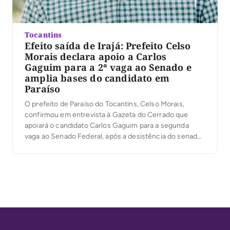
Tocantins
Efeito saída de Irajá: Prefeito Celso
Morais declara apoio a Carlos
Gaguim para a 2ª vaga ao Senado e
amplia bases do candidato em
Paraíso
O prefeito de Paraíso do Tocantins, Celso Morais,
confirmou em entrevista à Gazeta do Cerrado que
apoiará o candidato Carlos Gaguim para a segunda
vaga ao Senado Federal, após a desistência do senador
Irajá Abreu da disputa. Para a primeira vaga, Celso já
está desde o início com 100% de apoio ao senador
Eduardo Gomes, […]