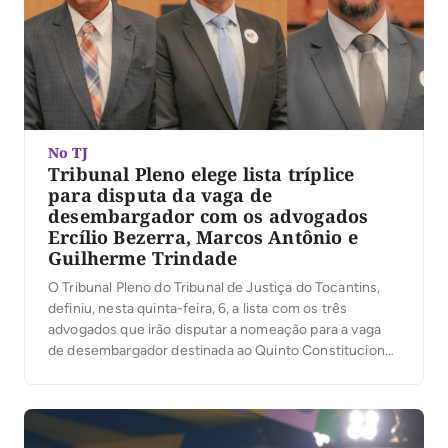
No TJ
Tribunal Pleno elege lista tríplice
para disputa da vaga de
desembargador com os advogados
Ercílio Bezerra, Marcos Antônio e
Guilherme Trindade
O Tribunal Pleno do Tribunal de Justiça do Tocantins,
definiu, nesta quinta-feira, 6, a lista com os três
advogados que irão disputar a nomeação para a vaga
de desembargador destinada ao Quinto Constitucional.
A presidente do TJTO, desembargadora Maysa
Vendramini Rosal, que presidiu os trabalhos, ressaltou
na abertura da votação, que da lista sêxtupla com […]