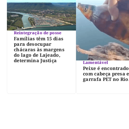
Reintegração de posse
Famílias têm 15 dias
para desocupar
chácaras às margens
do lago de Lajeado,
determina Justiça
Lamentável
Peixe é encontrado
com cabeça presa 
garrafa PET no Rio
Javaés e vídeo aler
para impacto do li
nos rios