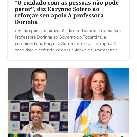
“O cuidado com as pessoas não pode
parar”, diz Karynne Sotero ao
reforçar seu apoio à professora
Dorinha
Um dia após a oficialização da candidatura da senadora
Professora Dorinha ao Governo do Tocantins, a
primeira-dama Karynne Sotero reforçou seu apoio à
candidata e defendeu a continuidade de uma agenda
voltada ao cuidado com as pessoas, à proteção social e
à atenção às famílias tocantinenses. Em vídeo
publicado nesta quinta-feira, 6, Karynne reafirmou sua
[…]