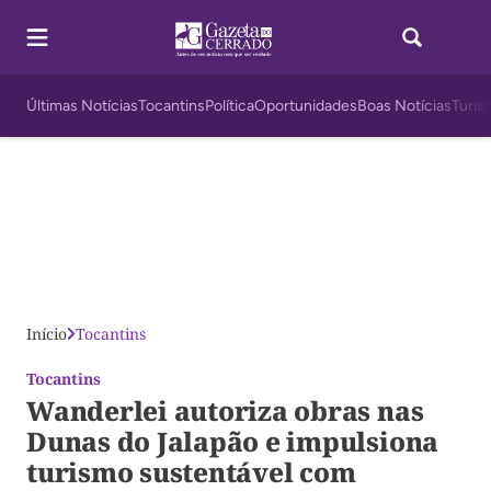
Últimas Notícias
Tocantins
Política
Oportunidades
Boas Notícias
Turis
Início
Tocantins
Tocantins
Wanderlei autoriza obras nas
Dunas do Jalapão e impulsiona
turismo sustentável com