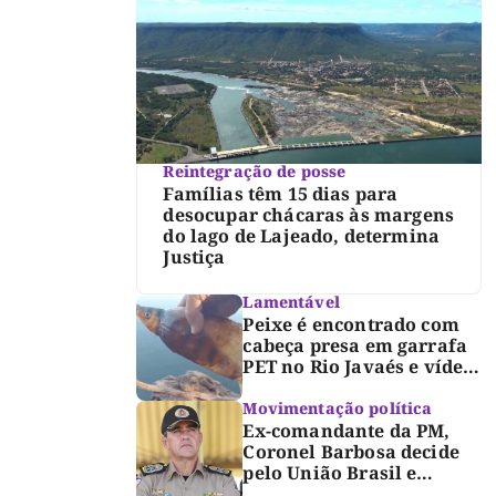
Reintegração de posse
Famílias têm 15 dias para
desocupar chácaras às margens
do lago de Lajeado, determina
Justiça
Lamentável
Peixe é encontrado com
cabeça presa em garrafa
PET no Rio Javaés e vídeo
alerta para impacto do
lixo nos rios
Movimentação política
Ex-comandante da PM,
Coronel Barbosa decide
pelo União Brasil e
reforça chapa federal de