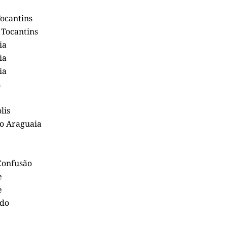
Tocantins
 Tocantins
ia
ia
ia
s
lis
o Araguaia
Confusão
e
e
rdo