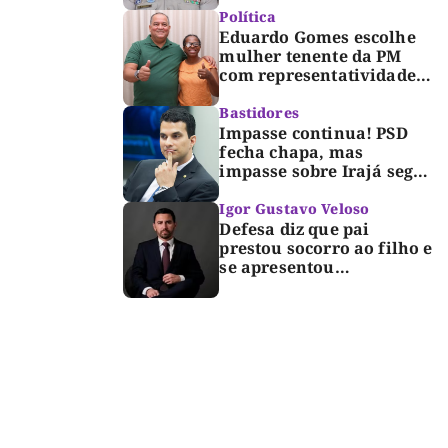
Dorinha
Política
Eduardo Gomes escolhe
mulher tenente da PM
com representatividade e
trajetória de superação
para compor segunda
Bastidores
suplência ao Senado
Impasse continua! PSD
fecha chapa, mas
impasse sobre Irajá segue
até o limite do prazo no
TRE; Laurez diz que nome
Igor Gustavo Veloso
dele não foi homologado
Defesa diz que pai
prestou socorro ao filho e
se apresentou
espontaneamente à
polícia após morte de
criança de 3 anos