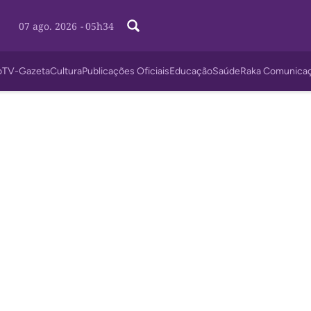
07 ago. 2026
-
05h34
o
TV-Gazeta
Cultura
Publicações Oficiais
Educação
Saúde
Raka Comunica