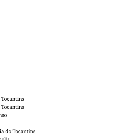
 Tocantins
 Tocantins
nso
ia do Tocantins
olis