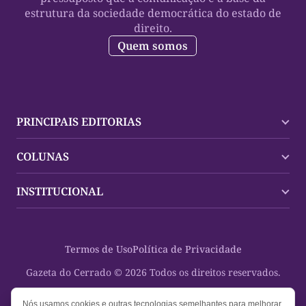
estrutura da sociedade democrática do estado de
direito.
Quem somos
PRINCIPAIS EDITORIAS
Últimas Notícias
COLUNAS
Palmas
Tocantins
Trocando em Miúdos
INSTITUCIONAL
Mundo
Policial
Política
Cultura Dinâmica
Midia Kit
Polícia
Saudabilidade
Contato
Termos de Uso
Política de Privacidade
Oportunidades
Planeta Vivo
Sobre
Cultura
Espaço Cidadania
Gazeta do Cerrado © 2026 Todos os direitos reservados.
Saúde
Turistando Gazeta
Educação
Nosso Direito
Nós usamos cookies e outras tecnologias semelhantes para melhorar