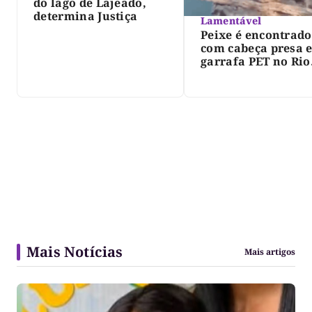
do lago de Lajeado,
determina Justiça
Lamentável
Peixe é encontrado
com cabeça presa 
garrafa PET no Rio
Javaés e vídeo aler
para impacto do li
nos rios
Mais Notícias
Mais artigos