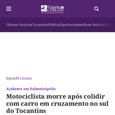
Últimas Notícias
Tocantins
Política
Oportunidades
Boas Notícias
Turis
Início
Trânsito
Acidente em Palmeirópolis
Motociclista morre após colidir
com carro em cruzamento no sul
do Tocantins