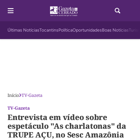
Últimas Notícias
Tocantins
Política
Oportunidades
Boas Notícias
Turis
Início
TV-Gazeta
TV-Gazeta
Entrevista em vídeo sobre
espetáculo "As charlatonas" da
TRUPE AÇU, no Sesc Amazônia