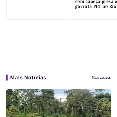
com cabeça presa 
garrafa PET no Rio
Javaés e vídeo aler
para impacto do li
nos rios
Mais Notícias
Mais artigos