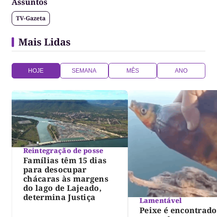
Assuntos
PUC-PR e Cultura e Antropologia pela UFT. Produtor
Cultural, atuou como professor universitário e tem
TV-Gazeta
publicações no Brasil e no exterior. Atua nas áreas
de Web, Cinema, Rádio e Televisão.
Mais Lidas
HOJE
SEMANA
MÊS
ANO
Reintegração de posse
Famílias têm 15 dias
para desocupar
chácaras às margens
do lago de Lajeado,
determina Justiça
Lamentável
Peixe é encontrado