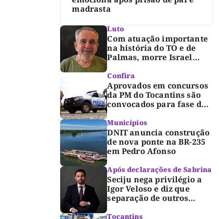
madrasta
Luto
Com atuação importante
na história do TO e de
Palmas, morre Israel
Siqueira; Palmas decreta
luto oficial de três dias
Confira
Aprovados em concursos
da PM do Tocantins são
convocados para fase de
inclusão e posse
Municípios
DNIT anuncia construção
de nova ponte na BR-235
em Pedro Afonso
Após declarações de Sabrina
Seciju nega privilégio a
Igor Veloso e diz que
separação de outros
presos é medida de
segurança
Tocantins