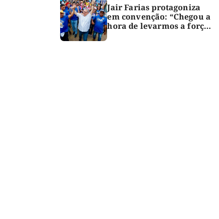
Jair Farias protagoniza
em convenção: “Chegou a
hora de levarmos a força
do Bico para o Congresso”