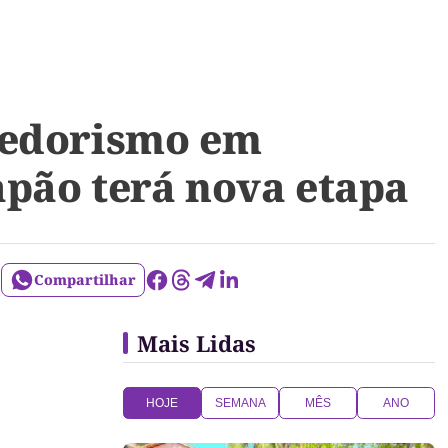
dedorismo em
pão terá nova etapa
Compartilhar
Mais Lidas
HOJE
SEMANA
MÊS
ANO