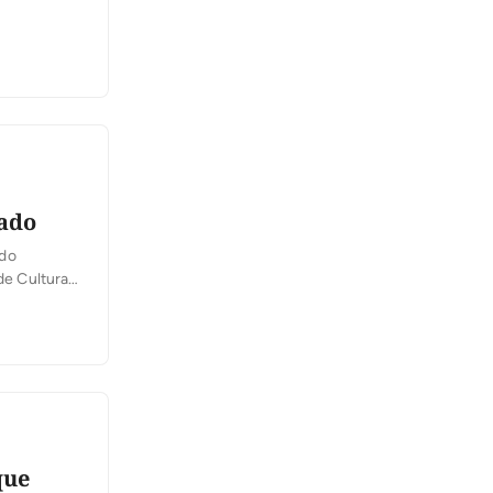
eado
 do
de Cultura
ua atuação
identidade
que