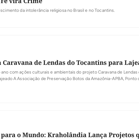
Fé vira Crime
scimento da intolerância religiosa no Brasil e no Tocantins.
 Caravana de Lendas do Tocantins para Laj
 ano com ações culturais e ambientais do projeto Caravana de Lendas
ajeado A Associação de Preservação Botos da Amazônia-APBA, Ponto 
localizada no município de Lajeado-TO, encerra o ano consolidando s
e espaço de promoção cultural, educação ambiental e valorização da 
 para o Mundo: Kraholândia Lança Projetos 