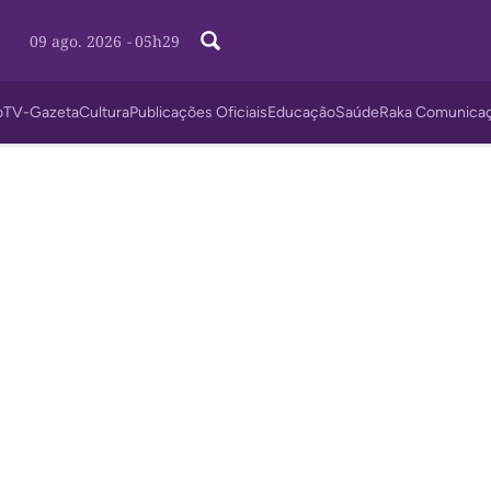
09 ago. 2026
-
05h29
o
TV-Gazeta
Cultura
Publicações Oficiais
Educação
Saúde
Raka Comunica