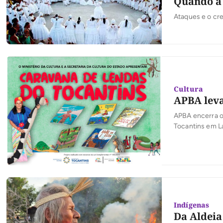
Quando a 
Ataques e o cre
Cultura
APBA leva
APBA encerra o
Tocantins em L
com nova sede 
como important
regional. […]
Indígenas
Da Aldeia