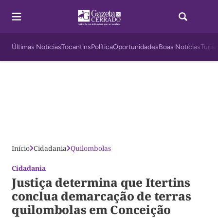
Últimas Notícias
Tocantins
Política
Oportunidades
Boas Notícias
Turis
Início
Cidadania
Quilombolas
Cidadania
Justiça determina que Itertins
conclua demarcação de terras
quilombolas em Conceição