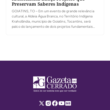
Preservam Saberes Indígenas
GOIATINS, TO – Em um evento de grande relevância
cultural, a Aldeia Água Branca, no Território Indígena
Kraholândia, município de Goiatins, Tocantins, será
palco do lançamento de dois projetos fundamentais
para a preservação e difusão dos saberes do povo
Krahô. Os projetos “Festas Tradicionais Krahô” e
“Doutores da Floresta”, ambos contemplados pelo
PNAB 31/2024 do […]