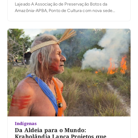
Lajeado A Associação de Preservação Botos da
Amazônia-APBA, Ponto de Cultura com nova sede
localizada no município de Lajeado-TO, encerra o ano
consolidando sua atuação como importante espaço de
promoção cultural, educação ambiental e valorização
da identidade regional. […]
Indígenas
Da Aldeia para o Mundo:
Kraholândia Lança Projetos que