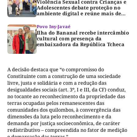
Violência Sexual contra Crianças e
Adolescentes debate proteção no
ambiente digital e reúne mais de
300 profissionais em Palmas
Povo Iny-Javaé
Ilha do Bananal recebe intercâmbio
cultural com presença da
embaixadora da República Tcheca
A decisão destaca que “o compromisso do
Constituinte com a construção de uma sociedade
livre, justa e solidária e com a redução das
desigualdades sociais (art. 3º, I e III, da CF) conduz,
no tocante ao reconhecimento da propriedade das
terras ocupadas pelos remanescentes das
comunidades dos quilombos, à convergência das
dimensões da luta pelo reconhecimento e da
demanda por justiça socioeconômica, de caráter
redistributivo – compreendida no fator de medição
e demarcação das terras.”