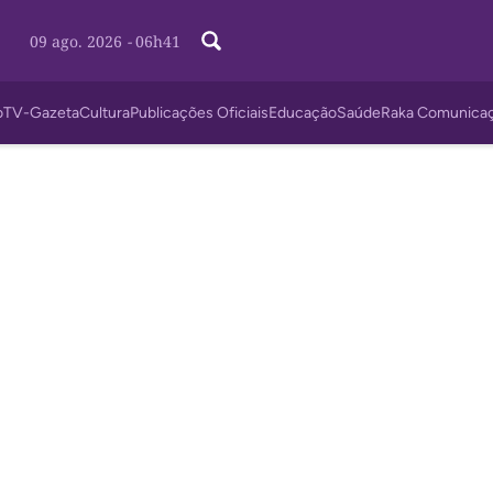
09 ago. 2026
-
06h41
o
TV-Gazeta
Cultura
Publicações Oficiais
Educação
Saúde
Raka Comunica