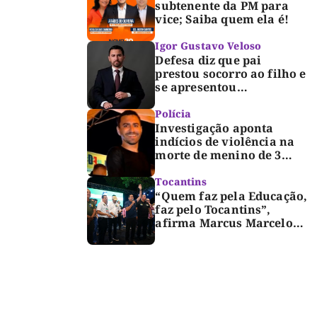
subtenente da PM para
vice; Saiba quem ela é!
Igor Gustavo Veloso
Defesa diz que pai
prestou socorro ao filho e
se apresentou
espontaneamente à
polícia após morte de
Polícia
criança de 3 anos
Investigação aponta
indícios de violência na
morte de menino de 3
anos em Palmas
Tocantins
“Quem faz pela Educação,
faz pelo Tocantins”,
afirma Marcus Marcelo
durante reunião com
professores e lideranças
em Palmas