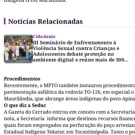
Indígena (PIN) Mariazinha.
Notícias Relacionadas
Cidadania
III Seminário de Enfrentamento à
Violência Sexual contra Crianças e
Adolescentes debate proteção no
ambiente digital e reúne mais de 300
profissionais em Palmas
Procedimentos
Recentemente, o MPTO também instaurou procedimento 
pavimentação asfáltica da rodovia TO-126, em especial o 
Maurilândia, que abrange áreas indígenas do povo Apina
O que diz a Seduc
A Gazeta do Cerrado entrou em contato com a Secretaria
nota, a Secretaria informa que destinou recursos finance
quais foram empregados na perfuração do poço artesiano 
Estadual Indígena Tekator, em Tocantinópolis. Tanto o po