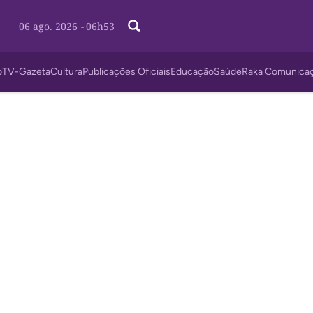
06 ago. 2026
-
06h53
o
TV-Gazeta
Cultura
Publicações Oficiais
Educação
Saúde
Raka Comunica