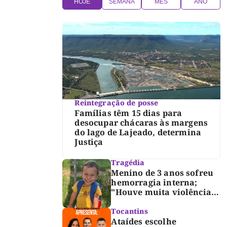
HOJE
SEMANA
MÊS
ANO
Reintegração de posse
Famílias têm 15 dias para
desocupar chácaras às margens
do lago de Lajeado, determina
Justiça
Tragédia
Menino de 3 anos sofreu
hemorragia interna;
"Houve muita violência",
diz diretor do IML
Tocantins
Ataídes escolhe