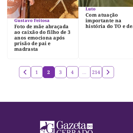
Luto
Com atuação
importante na
Gustavo Feitosa
história do TO e de
Foto de mãe abraçada
Palmas, morre Isra
ao caixão do filho de 3
Siqueira; Palmas
anos emociona após
decreta luto oficia
prisão de pai e
três dias
madrasta
1
2
3
4
…
214