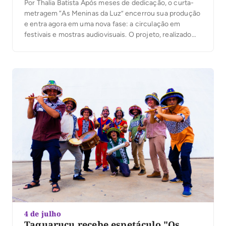
Por Thalia Batista Após meses de dedicação, o curta-
metragem “As Meninas da Luz” encerrou sua produção
e entra agora em uma nova fase: a circulação em
festivais e mostras audiovisuais. O projeto, realizado
com recursos da Política Nacional Aldir Blanc geridos
pela Fundação Cultural de Palmas, promete levar o
cinema tocantinense para além das fronteiras […]
4 de julho
Taquaruçu recebe espetáculo "Os