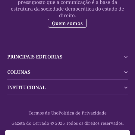
pressuposto que a comunicação é a base da
estrutura da sociedade democrática do estado de
direito.
Quem somos
PRINCIPAIS EDITORIAS
Últimas Notícias
COLUNAS
Palmas
Tocantins
Trocando em Miúdos
INSTITUCIONAL
Mundo
Policial
Política
Cultura Dinâmica
Midia Kit
Polícia
Saudabilidade
Contato
Termos de Uso
Política de Privacidade
Oportunidades
Planeta Vivo
Sobre
Cultura
Espaço Cidadania
Gazeta do Cerrado © 2026 Todos os direitos reservados.
Saúde
Turistando Gazeta