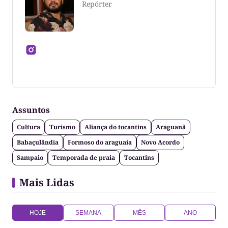
Repórter
Jornalista formado pela Universidade Federal do
Tocantins
Assuntos
Cultura
Turismo
Aliança do tocantins
Araguanã
Babaçulândia
Formoso do araguaia
Novo Acordo
Sampaio
Temporada de praia
Tocantins
Mais Lidas
HOJE
SEMANA
MÊS
ANO