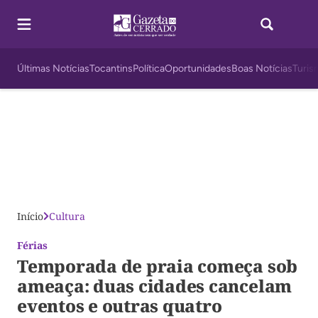
Últimas Notícias
Tocantins
Política
Oportunidades
Boas Notícias
Turis
Início
Cultura
Férias
Temporada de praia começa sob
ameaça: duas cidades cancelam
eventos e outras quatro