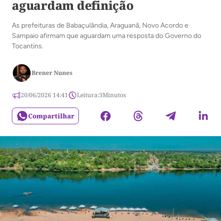
aguardam definição
As prefeituras de Babaçulândia, Araguanã, Novo Acordo e
Sampaio afirmam que aguardam uma resposta do Governo do
Tocantins.
Brener Nunes
20/06/2026 14:41
Leitura:
3
Minutos
Compartilhar