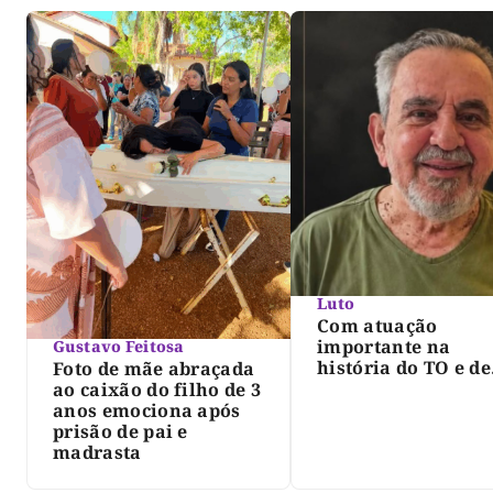
Luto
Com atuação
importante na
Gustavo Feitosa
história do TO e de
Foto de mãe abraçada
Palmas, morre Isra
ao caixão do filho de 3
Siqueira; Palmas
anos emociona após
decreta luto oficia
prisão de pai e
três dias
madrasta